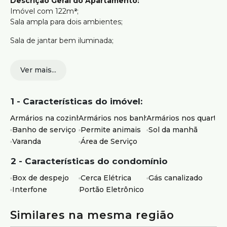
Descrição Geral do Apartamento:
Imóvel com 122m
²
;
Sala ampla para dois ambientes;
Sala de jantar bem iluminada;
3 quartos com armários, sendo 1 suíte;
Varanda em 2 quartos;
Ver mais...
Banheiros com armários e box;
Cozinha com armários;
1 - Características do imóvel:
Área de serviço;
Banho de serviço.
Armários na cozinha
Armários nos banheiros
Armários nos quartos
Banho de serviço
Permite animais
Sol da manhã
Vagas de Garagem:
Varanda
Área de Serviço
1 vaga livre e demarcada.
Estrutura do Prédio:
2 - Características do condomínio
Interfone;
Box de despejo
Cerca Elétrica
Gás canalizado
Interfone
Portão Eletrônico
Box de despejo;
Gás canalizado;
Similares na mesma região
Portão eletrônico.