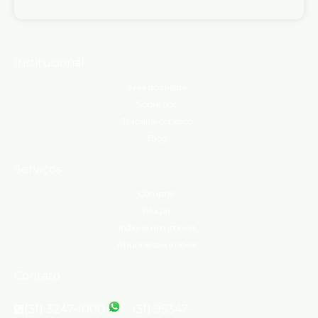
Institucional
Área do cliente
Sobre nós
Trabalhe conosco
Blog
Serviços
Comprar
Alugar
Indique um imóvel
Anuncie seu imóvel
Contato
(31) 3247-1000
(31) 95347-