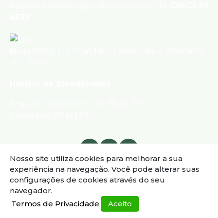
8386
atendimento@silvioximenes.com.br
CRECI: PJ
6532
Rua Albita
,
131
,
4º andar
,
Cruzeiro
,
Belo Horizonte
,
MG
,
Brasil
Horário de atendimento
Segunda à sexta-feira de 8h às 18h
Sábado de 9h às 13h
Nosso site utiliza cookies para melhorar a sua
experiência na navegação.
Você pode alterar suas
configurações de cookies através do seu
navegador.
Termos de Privacidade
Aceito