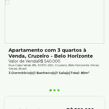
Localização:
Excelente localização, próximo ao Parque Professor
Amílcar Vianna Martins, Praça da Bandeira e Parque
Varanda Urbana. Uma ampla rede de comércios como
Supermercado Supernosso, Universidade FUMEC,
Olympico Club, Academia Strong Blocks, entre outros
Fácil acesso à Av. dos Bandeirantes entre outras
importantes.
Apartamento com 3 quartos à
Os preços e informações poderão sofrer mudanças sem
Venda, Cruzeiro - Belo Horizonte
aviso prévio. Por este motivo, solicitamos a confirmação
Valor de Venda
R$
540.000
com nossos consultores.
Rua Cabo Verde, 88, 30310-260, Cruzeiro, Belo Horizonte, Minas
Gerais, Brasil
3
Dormitório(s)
1
Banheiro(s)
1
Sala(s)
Total:
85m²
1
Vaga(s)
Útil:
85m²