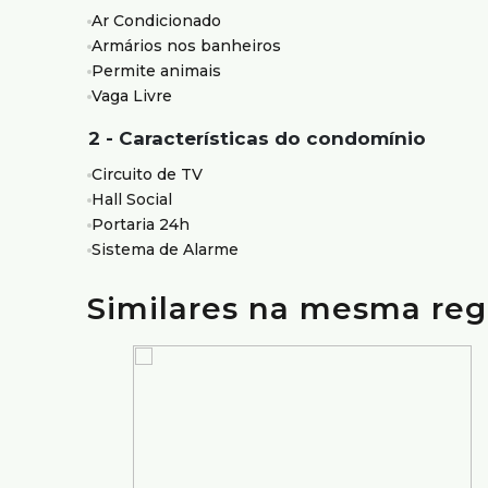
Ar Condicionado
Ideal para quem busca um apartamento bem localizad
Armários nos banheiros
excelente custo-benefício.
Permite animais
Agende sua visita e conheça todos os detalhes deste
Vaga Livre
Atendimento com segurança e credibilidade pela Silv
2 - Características do condomínio
com mais de 70 anos de tradição no mercado.
Circuito de TV
Hall Social
Portaria 24h
Sistema de Alarme
Similares na mesma reg