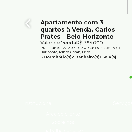
Apartamento com 3
quartos à Venda, Carlos
Prates - Belo Horizonte
Valor de Venda
R$
395.000
Rua Traíras, 127, 30710-130, Carlos Prates, Belo
Horizonte, Minas Gerais, Brasil
3
Dormitório(s)
2
Banheiro(s)
1
Sala(s)
1
Suíte(s)
1
Vaga(s)
Útil:
90m²
Institucional
Serviço
Área do cliente
Sobre nós
Trabalhe conosco