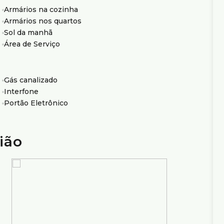
Armários na cozinha
o, com fácil acesso ao transporte público e
Armários nos quartos
Sol da manhã
 imóvel no Carlos Prates.
Área de Serviço
io Ximenes Imobiliária, referência em Belo Horizonte,
Gás canalizado
Interfone
Portão Eletrônico
ião