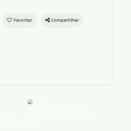
Compartilhar
tamento com 3
os, Carlos Prates -
Horizonte
e Venda
R$
450.000
Eustáquio, 1051, 30710-580, Carlos
lo Horizonte, Minas Gerais, Brasil
ório(s)
2
Banheiro(s)
1
Sala(s)
)
Útil:
70m²
Rua Albita
,
131
,
4º andar
,
95347-
Cruzeiro
,
Belo Horizonte
,
MG
,
ximenes.com.br
Brasil