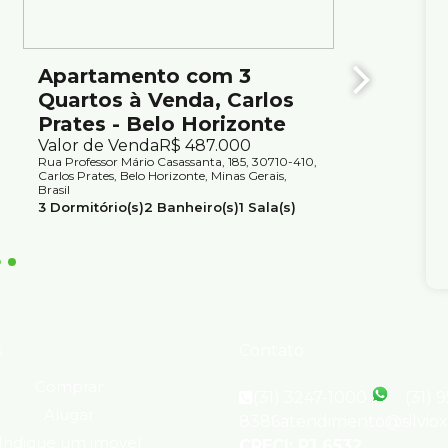
Apartamento com 3
Apar
Quartos à Venda, Carlos
quart
Prates - Belo Horizonte
Belo 
Valor de Venda
R$
487.000
Valor d
Rua Professor Mário Casassanta, 185, 30710-410,
Rua Padre 
Carlos Prates, Belo Horizonte, Minas Gerais,
Prates, Be
Brasil
3
Dormit
3
Dormitório(s)
2
Banheiro(s)
1
Sala(s)
1
Vaga(s
1
Suíte(s)
1
Vaga(s)
Útil:
75m²
s
Contato
Comprar
(31) 3247-1000
(31) 
Alugar
8386
atendimento@silvio
Indique um imóvel
CRECI: PJ 6532