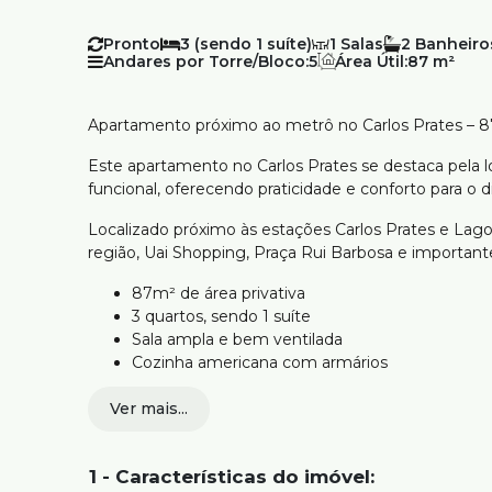
Pronto
3 (sendo 1 suíte)
1
2
Andares por Torre/Bloco:
5
Área Útil:
87 m²
Apartamento próximo ao metrô no Carlos Prates – 
Este apartamento no Carlos Prates se destaca pela l
funcional, oferecendo praticidade e conforto para o di
Localizado próximo às estações Carlos Prates e Lago
região, Uai Shopping, Praça Rui Barbosa e important
87m² de área privativa
3 quartos, sendo 1 suíte
Sala ampla e bem ventilada
Cozinha americana com armários
Fogão incluso
Ver mais...
Banheiros com box
Portaria 24 horas
1 vaga de garagem
1 - Características do imóvel:
Ambientes claros e bem distribuídos