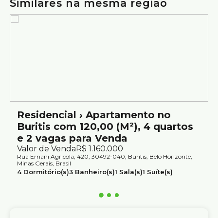
Similares na mesma região
despejo, poço artesiano e jardim
Ideal para quem busca um apartamento espaçoso, com 4
quartos, 3 vagas de garagem, piscina, academia e quadra
de tênis em condomínio com excelente estrutura de lazer
no Buritis.
Agende sua visita e conheça de perto todos os detalhes
deste imóvel.
Atendimento com segurança e credibilidade pela Silvio
Ximenes Imobiliária, referência em Belo Horizonte, com
Residencial › Apartamento no
mais de 75 anos de tradição no mercado.
Buritis com 120,00 (M²), 4 quartos
e 2 vagas para Venda
Valor de Venda
R$
1.160.000
Rua Ernani Agricola, 420, 30492-040, Buritis, Belo Horizonte,
Minas Gerais, Brasil
4
Dormitório(s)
3
Banheiro(s)
1
Sala(s)
1
Suíte(s)
2
Vaga(s)
Útil:
120m²