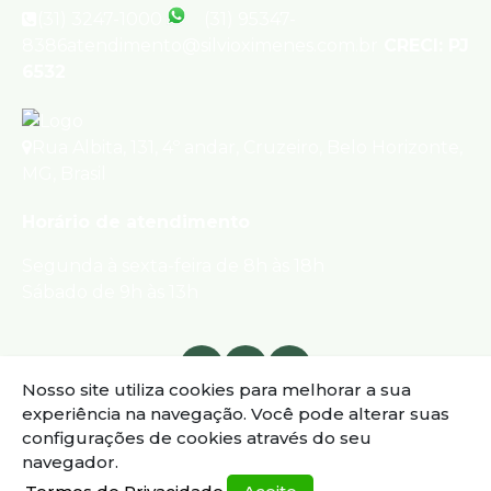
(31) 3247-1000
(31) 95347-
8386
atendimento@silvioximenes.com.br
CRECI: PJ
6532
Rua Albita
,
131
,
4º andar
,
Cruzeiro
,
Belo Horizonte
,
MG
,
Brasil
Horário de atendimento
Segunda à sexta-feira de 8h às 18h
Sábado de 9h às 13h
Nosso site utiliza cookies para melhorar a sua
experiência na navegação.
Você pode alterar suas
configurações de cookies através do seu
navegador.