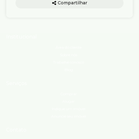
Compartilhar
Institucional
Área do cliente
Sobre nós
Trabalhe conosco
Blog
Serviços
Comprar
Alugar
Indique um imóvel
Anuncie seu imóvel
Contato