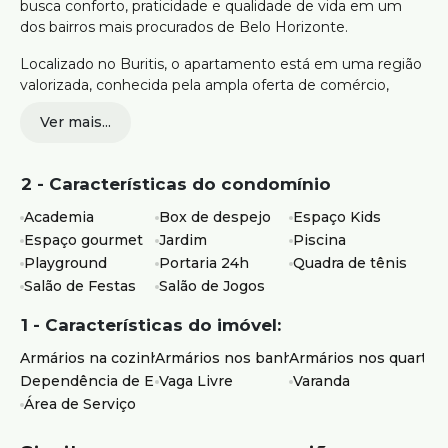
busca conforto, praticidade e qualidade de vida em um
dos bairros mais procurados de Belo Horizonte.
Localizado no Buritis, o apartamento está em uma região
valorizada, conhecida pela ampla oferta de comércio,
serviços, escolas, supermercados e conveniências do dia a
Ver mais...
dia. O bairro também oferece fácil acesso às principais vias
da região, reunindo mobilidade e infraestrutura em um
endereço muito procurado por famílias que desejam
2 - Características do condomínio
morar bem em Belo Horizonte.
Academia
Box de despejo
Espaço Kids
120m² de área útil
Espaço gourmet
Jardim
Piscina
Sala para 2 ambientes com varanda
Playground
Portaria 24h
Quadra de tênis
4 quartos com armários, sendo 1 suíte
Salão de Festas
Salão de Jogos
3 vagas de garagem cobertas, sendo 2 livres e 1
presa
1 - Características do imóvel:
Cozinha com armários planejados e área de serviço
independente
Armários na cozinha
Armários nos banheiros
Armários nos quartos
DCE com armários planejados e rouparia no corredor
Dependência de Empregados
Vaga Livre
Varanda
Condomínio com piscina, academia, quadra de tênis
Área de Serviço
de saibro, espaço gourmet e salão de festas
Playground, espaço kids, salão de jogos, box de