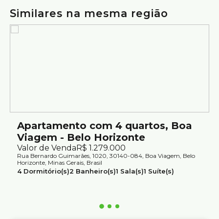
elevador e vaga de garagem, em localização privilegiada
Similares na mesma região
próxima à Praça da Liberdade e à Igreja Boa Viagem.
Agende sua visita e venha conhecer este imóvel.
Atendimento com segurança e credibilidade pela Silvio
Ximenes Imobiliária, referência em Belo Horizonte, com
mais de 75 anos de tradição no mercado.
Apartamento com 4 quartos, Boa
Viagem - Belo Horizonte
Valor de Venda
R$
1.279.000
Rua Bernardo Guimarães, 1020, 30140-084, Boa Viagem, Belo
Horizonte, Minas Gerais, Brasil
4
Dormitório(s)
2
Banheiro(s)
1
Sala(s)
1
Suíte(s)
2
Vaga(s)
Útil:
100m²