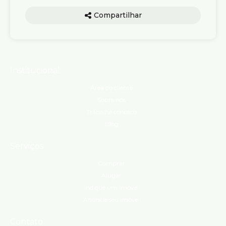
Compartilhar
Institucional
Área do cliente
Sobre nós
Trabalhe conosco
Blog
Serviços
Comprar
Alugar
Indique um imóvel
Anuncie seu imóvel
Contato