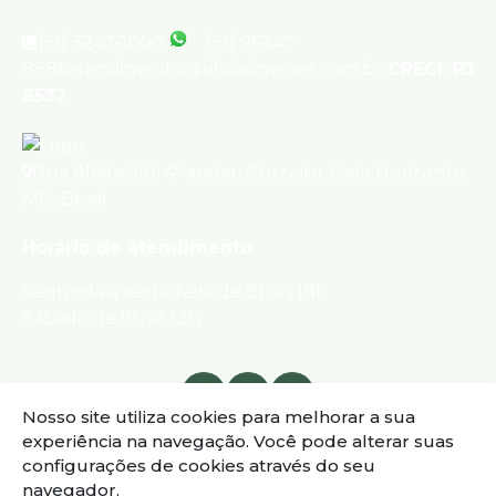
(31) 3247-1000
(31) 95347-
8386
atendimento@silvioximenes.com.br
CRECI: PJ
6532
Rua Albita
,
131
,
4º andar
,
Cruzeiro
,
Belo Horizonte
,
MG
,
Brasil
Horário de atendimento
Segunda à sexta-feira de 8h às 18h
Sábado de 9h às 13h
Nosso site utiliza cookies para melhorar a sua
experiência na navegação.
Você pode alterar suas
configurações de cookies através do seu
navegador.