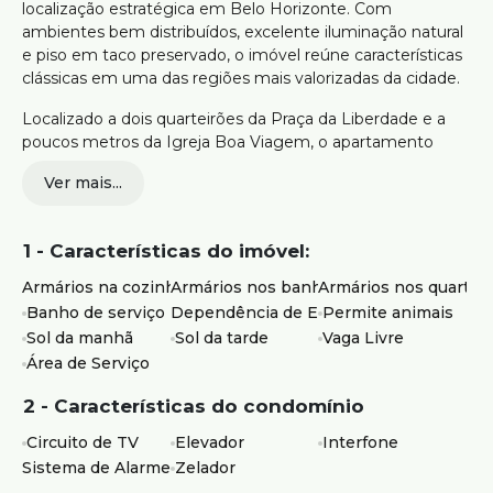
localização estratégica em Belo Horizonte. Com
ambientes bem distribuídos, excelente iluminação natural
e piso em taco preservado, o imóvel reúne características
clássicas em uma das regiões mais valorizadas da cidade.
Localizado a dois quarteirões da Praça da Liberdade e a
poucos metros da Igreja Boa Viagem, o apartamento
oferece fácil acesso ao Centro, além de estar cercado por
Ver mais...
comércio variado, restaurantes, supermercados, farmácias
e serviços essenciais para o dia a dia.
1 - Características do imóvel:
190m² de área total
2 salas amplas, arejadas e com ótima iluminação
Armários na cozinha
Armários nos banheiros
Armários nos quartos
natural
Banho de serviço
Dependência de Empregados
Permite animais
4 quartos com armários planejados, sendo 1 suíte
Sol da manhã
Sol da tarde
Vaga Livre
Banheiros com armários e box
Área de Serviço
Cozinha ampla com armários
Área de serviço independente e DCE
2 - Características do condomínio
2 vagas de garagem livres, cobertas e paralelas
Prédio com elevador e hall decorado
Circuito de TV
Elevador
Interfone
Sistema de Alarme
Zelador
Ideal para quem busca um apartamento espaçoso, com