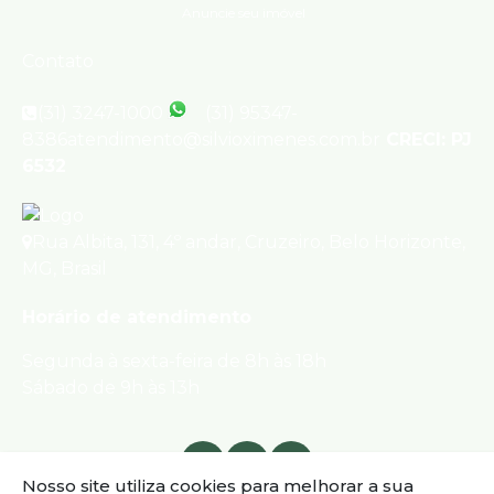
Anuncie seu imóvel
Contato
(31) 3247-1000
(31) 95347-
8386
atendimento@silvioximenes.com.br
CRECI: PJ
6532
Rua Albita
,
131
,
4º andar
,
Cruzeiro
,
Belo Horizonte
,
MG
,
Brasil
Horário de atendimento
Segunda à sexta-feira de 8h às 18h
Sábado de 9h às 13h
Nosso site utiliza cookies para melhorar a sua