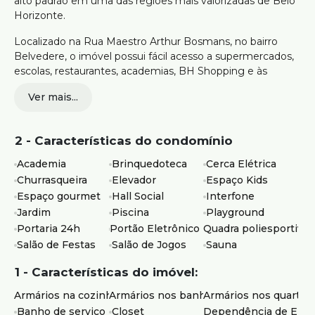
alto padrão em uma das regiões mais valorizadas de Belo
Horizonte.
Localizado na Rua Maestro Arthur Bosmans, no bairro
Belvedere, o imóvel possui fácil acesso a supermercados,
escolas, restaurantes, academias, BH Shopping e às
principais vias da região.
Ver mais...
216m²
04 quartos, sendo 02 suítes e 02 semi suítes
2 - Características do condomínio
Suíte máster com closet e hidromassagem
Sala ampla para 04 ambientes com piso em
Academia
Brinquedoteca
Cerca Elétrica
mármore
Churrasqueira
Elevador
Espaço Kids
Varanda gourmet com vista definitiva
Espaço gourmet
Hall Social
Interfone
Lavabo
Jardim
Piscina
Playground
Cozinha ampla com copa e despensa
Portaria 24h
Portão Eletrônico
Quadra poliesportiva
DCE completa
Salão de Festas
Área de serviço independente
Salão de Jogos
Sauna
04 vagas de garagem
1 - Características do imóvel:
Elevador codificado e individual
Portaria 24 horas
Armários na cozinha
Armários nos banheiros
Armários nos quartos
Piscina e piscina de raia
Banho de serviço
Closet
Dependência de Emp