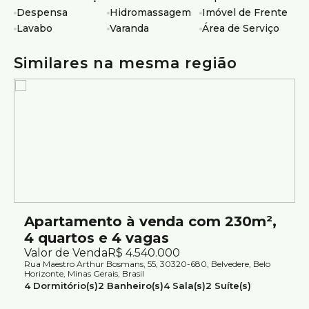
Academia
Despensa
Hidromassagem
Imóvel de Frente
Quadra esportiva e quadra de tênis
Lavabo
Varanda
Área de Serviço
Sauna
Salão de festas
Similares na mesma região
Espaço gourmet com churrasqueira
Playground e brinquedoteca
Salão de jogos
Bicicletário e car wash
Ideal para quem busca um apartamento de alto padrão,
com varanda gourmet, lazer completo e excelente
localização no Belvedere.
Agende sua visita.
Atendimento com segurança e credibilidade pela Silvio
Apartamento à venda com 230m²,
Ximenes Imobiliária, referência em Belo Horizonte, com
4 quartos e 4 vagas
mais de 75 anos de tradição no mercado.
Valor de Venda
R$
4.540.000
Rua Maestro Arthur Bosmans, 55, 30320-680, Belvedere, Belo
Horizonte, Minas Gerais, Brasil
4
Dormitório(s)
2
Banheiro(s)
4
Sala(s)
2
Suíte(s)
Total:
230m²
4
Vaga(s)
Útil:
230m²