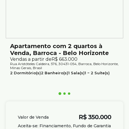
mais de 70 anos de tradição no mercado
Apartamento com 2 quartos à
Venda, Barroca - Belo Horizonte
Vendas a partir de
R$
663.000
Rua Aristóteles Caldeira, 576, 30431-054, Barroca, Belo Horizonte,
Minas Gerais, Brasil
2
Dormitório(s)
2
Banheiro(s)
1
Sala(s)
1 ~ 2
Suíte(s)
1 ~ 2
Vaga(s)
Útil:
66m²
R$
350.000
Valor de Venda
Aceita-se: Financiamento, Fundo de Garantia