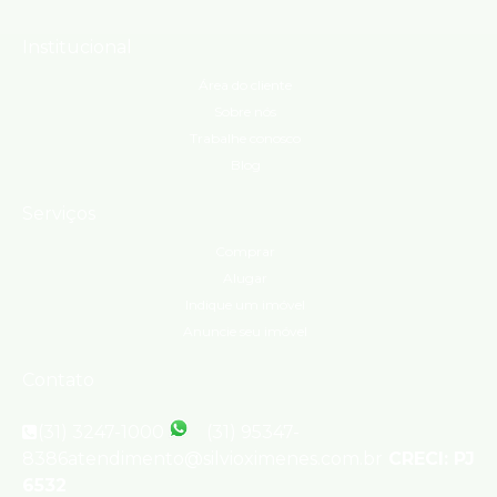
Institucional
Área do cliente
Sobre nós
Trabalhe conosco
Blog
Serviços
Comprar
Alugar
Indique um imóvel
Anuncie seu imóvel
Contato
(31) 3247-1000
(31) 95347-
8386
atendimento@silvioximenes.com.br
CRECI: PJ
6532