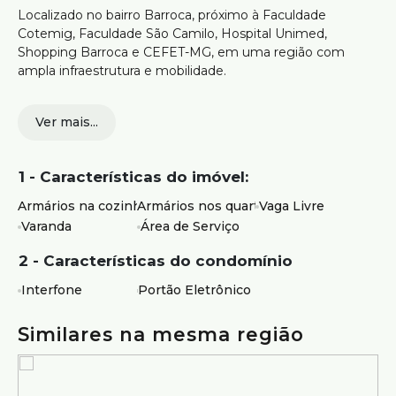
Localizado no bairro Barroca, próximo à Faculdade
Cotemig, Faculdade São Camilo, Hospital Unimed,
Shopping Barroca e CEFET-MG, em uma região com
ampla infraestrutura e mobilidade.
02 quartos com armários
Ver mais...
Sala confortável para convivência
Cozinha com armários planejados
Área de serviço independente
1 - Características do imóvel:
02 banheiros
Ambientes bem distribuídos
Armários na cozinha
Armários nos quartos
Vaga Livre
Prédio em localização estratégica
Varanda
Área de Serviço
01 vaga de garagem livre
2 - Características do condomínio
Excelente opção para quem busca um imóvel prático,
bem localizado e com fácil acesso ao comércio e serviços
Interfone
Portão Eletrônico
da região.
Similares na mesma região
Agende sua visita e venha conhecer este imóvel.
Atendimento com segurança e credibilidade pela Silvio
Ximenes Imobiliária, referência em Belo Horizonte, com