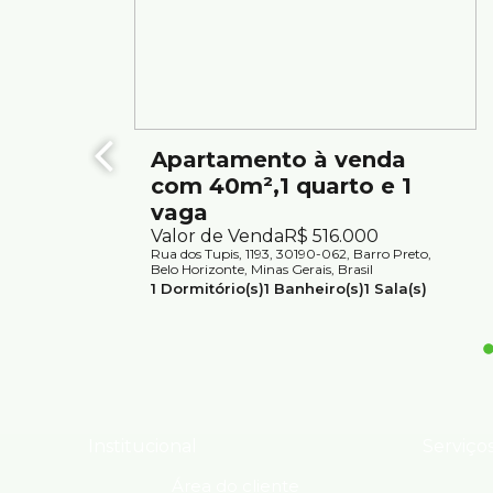
Apartamento à venda
com 40m²,1 quarto e 1
vaga
Valor de Venda
R$
516.000
Rua dos Tupis, 1193, 30190-062, Barro Preto,
Belo Horizonte, Minas Gerais, Brasil
1
Dormitório(s)
1
Banheiro(s)
1
Sala(s)
1
Suíte(s)
1
Vaga(s)
Útil:
41m²
Institucional
Serviço
Área do cliente