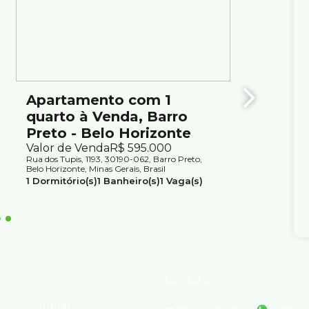
Apartamento com 1
Apar
quarto à Venda, Barro
quart
Preto - Belo Horizonte
Preto
Valor de Venda
R$
595.000
Valor d
Rua dos Tupis, 1193, 30190-062, Barro Preto,
Rua dos Tu
Belo Horizonte, Minas Gerais, Brasil
Belo Horiz
1
Dormitório(s)
1
Banheiro(s)
1
Vaga(s)
1
Dormitó
Útil:
40m²
Útil:
35m
s
Contato
Comprar