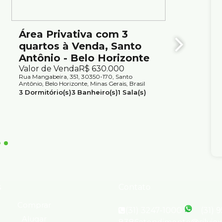
io Ximenes Imobiliária, referência em Belo Horizonte,
Área Privativa com 3
Área 
quartos à Venda, Santo
quart
Antônio - Belo Horizonte
Belo 
Valor de Venda
R$
630.000
Preço 
Rua Mangabeira, 351, 30350-170, Santo
(Mensal
Antônio, Belo Horizonte, Minas Gerais, Brasil
Rua Luiza 
3
Dormitório(s)
3
Banheiro(s)
1
Sala(s)
Santo Antô
Brasil
1
Suíte(s)
1
Vaga(s)
Útil:
124m²
3
Dormit
1
Suíte(s
s
Contato
Comprar
(31) 3247-1000
(31) 
Alugar