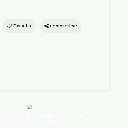
Privativa com 3
os, Santo Antônio -
Compartilhar
Horizonte
de Aluguel
R$
)
3.400
Carvalho Torres, 60, 30350-280,
nio, Belo Horizonte, Minas Gerais,
ório(s)
2
Banheiro(s)
1
Sala(s)
)
1
Vaga(s)
Útil:
112m²
Rua Albita
,
131
,
4º andar
,
95347-
Cruzeiro
,
Belo Horizonte
,
MG
,