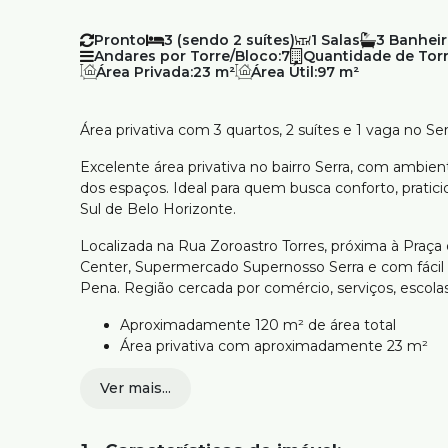
Pronto
3 (sendo 2 suítes)
1
3
Andares por Torre/Bloco:
7
Quantidade de Torr
Área Privada:
23 m²
Área Útil:
97 m²
Área privativa com 3 quartos, 2 suítes e 1 vaga no Se
Excelente área privativa no bairro Serra, com ambien
dos espaços. Ideal para quem busca conforto, pratici
Sul de Belo Horizonte.
Localizada na Rua Zoroastro Torres, próxima à Praça
Center, Supermercado Supernosso Serra e com fácil
Pena. Região cercada por comércio, serviços, escola
Aproximadamente 120 m² de área total
Área privativa com aproximadamente 23 m²
2 salas amplas com piso em tábua corrida
Ver mais...
3 quartos, sendo 2 suítes
Pequena sala transformada em escritório
Rouparia