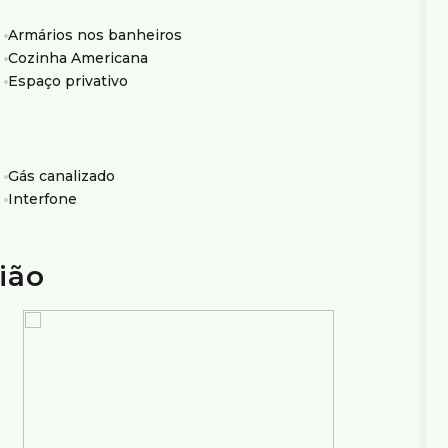
to
Armários nos banheiros
rcelanato
Cozinha Americana
Espaço privativo
te
Gás canalizado
Interfone
, 4 apartamentos por andar, interfone e portão
ião
gás, taxa de melhoria e modernização dos elevadores.
ormada, com duas suítes e excelente localização no