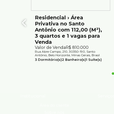
Atendimento com segurança e credibilidade pela Silv
com mais de 75 anos de tradição no mercado.
Residencial › Área
Privativa no Santo
Antônio com 112,00 (M²),
3 quartos e 1 vagas para
Venda
Valor de Venda
R$
810.000
Rua Abre Campo, 210, 30350-190, Santo
Antônio, Belo Horizonte, Minas Gerais, Brasil
3
Dormitório(s)
2
Banheiro(s)
1
Suíte(s)
1
Vaga(s)
Útil:
112m²
Institucional
Serviço
Área do cliente
Sobre nós