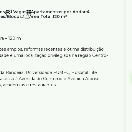
1
Apartamentos por Andar:
4
es/Blocos:
1
Área Total:
120 m²
rra – 120 m²
tes amplos, reformas recentes e ótima distribuição
dade e uma localização privilegiada na região Centro-
 da Bandeira, Universidade FUMEC, Hospital Life
 acesso à Avenida do Contorno e Avenida Afonso
s, academias e restaurantes.