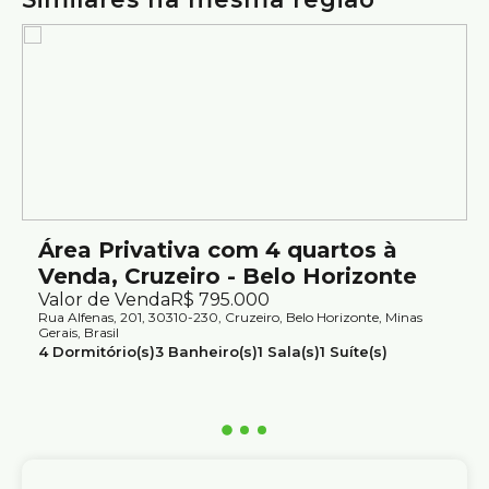
Agende sua visita e conheça todos os diferenciais deste
imóvel.
Atendimento com segurança e credibilidade pela Silvio
Ximenes Imobiliária, referência em Belo Horizonte, com
mais de 75 anos de tradição no mercado.
Área Privativa com 4 quartos à
Venda, Cruzeiro - Belo Horizonte
Valor de Venda
R$
795.000
Rua Alfenas, 201, 30310-230, Cruzeiro, Belo Horizonte, Minas
Gerais, Brasil
4
Dormitório(s)
3
Banheiro(s)
1
Sala(s)
1
Suíte(s)
2
Vaga(s)
Útil:
143m²