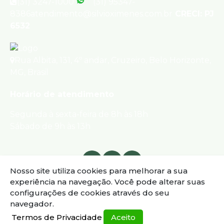
(31) 3247-1000
(31) 95347-
8386
atendimento@silvioximenes.com.br
CRECI: PJ
6532
Rua Albita
,
131
,
4º andar
,
Cruzeiro
,
Belo Horizonte
,
MG
,
Brasil
Horário de atendimento
Segunda à sexta-feira de 8h às 18h
Sábado de 9h às 13h
Nosso site utiliza cookies para melhorar a sua
experiência na navegação.
Você pode alterar suas
configurações de cookies através do seu
navegador.
Termos de Privacidade
Aceito