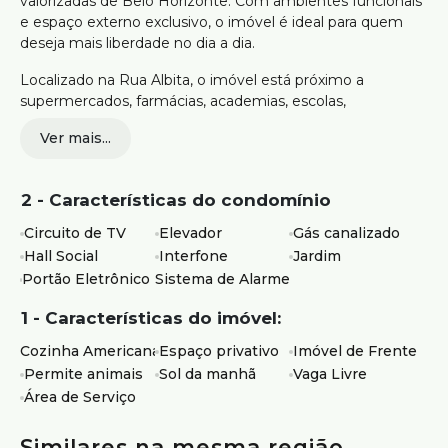
valorizadas de Belo Horizonte. Com ambientes funcionais
e espaço externo exclusivo, o imóvel é ideal para quem
deseja mais liberdade no dia a dia.
Localizado na Rua Albita, o imóvel está próximo a
supermercados, farmácias, academias, escolas,
restaurantes e diversos serviços, além de contar com fácil
Ver mais...
acesso às principais vias da região Centro-Sul.
64m² de área útil
2 - Características do condomínio
2 quartos, sendo 1 suíte
Sala confortável para ambientes integrados
Circuito de TV
Elevador
Gás canalizado
Cozinha funcional
Hall Social
Interfone
Jardim
Área privativa externa
Portão Eletrônico
Sistema de Alarme
Área de serviço na área externa privativa
1 vaga de garagem livre
1 - Características do imóvel:
Elevador
Gás canalizado, portão eletrônico e jardim
Cozinha Americana
Espaço privativo
Imóvel de Frente
Permite animais
Sol da manhã
Vaga Livre
Ideal para quem busca um apartamento com área
Área de Serviço
externa privativa, praticidade e excelente localização no
bairro Anchieta.
Similares na mesma região