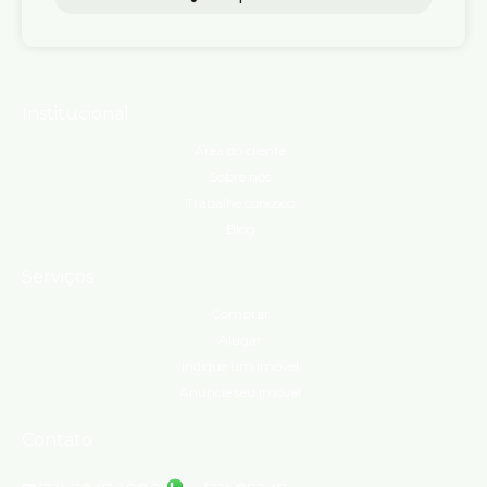
Institucional
Área do cliente
Sobre nós
Trabalhe conosco
Blog
Serviços
Comprar
Alugar
Indique um imóvel
Anuncie seu imóvel
Contato