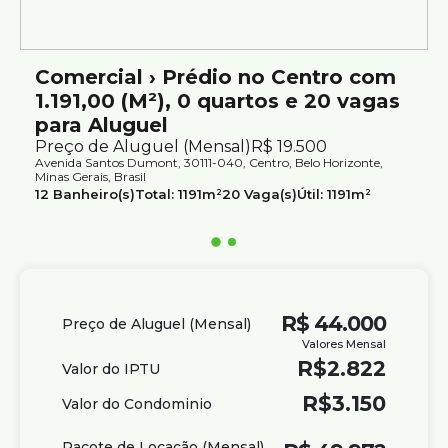
Atendimento com segurança e credibilidade pela Silvio
Ximenes Imobiliária, referência em Belo Horizonte, com
mais de 75 anos de tradição no mercado.
Comercial › Prédio no Centro com
1.191,00 (M²), 0 quartos e 20 vagas
para Aluguel
Preço de Aluguel (Mensal)
R$
19.500
Avenida Santos Dumont, 30111-040, Centro, Belo Horizonte,
Minas Gerais, Brasil
12
Banheiro(s)
Total:
1191m²
20
Vaga(s)
Útil:
1191m²
Terreno:
472m²
R$
44.000
Preço de Aluguel (Mensal)
Valores Mensal
R$
2.822
Valor do IPTU
R$
3.150
Valor do Condominio
Pacote de Locação (Mensal)