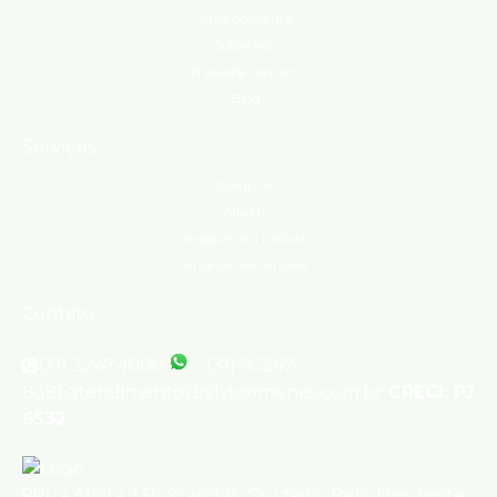
Área do cliente
Sobre nós
Trabalhe conosco
Blog
Serviços
Comprar
Alugar
Indique um imóvel
Anuncie seu imóvel
Contato
(31) 3247-1000
(31) 95347-
8386
atendimento@silvioximenes.com.br
CRECI: PJ
6532
Rua Albita
,
131
,
4º andar
,
Cruzeiro
,
Belo Horizonte
,