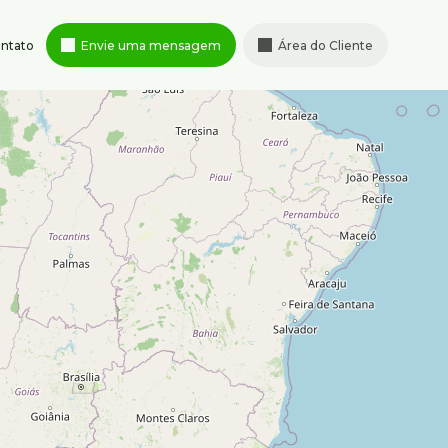
ntato
Envie uma mensagem
Área do Cliente
Rua Albita
,
131
,
4º andar
,
95347-
Cruzeiro
,
Belo Horizonte
,
MG
,
ximenes.com.br
Brasil
Horário de atendimento
Segunda à sexta-feira de 8h às
18h
Sábado de 9h às 13h