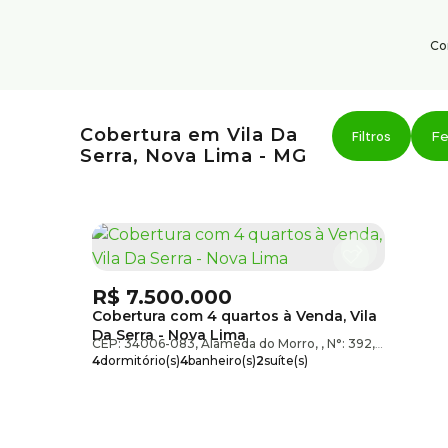
Co
Institucional
Serviço
Cobertura em Vila Da
Área do cliente
Fe
Serra, Nova Lima - MG
Sobre nós
Trabalhe conosco
Blog
R$
7.500.000
Cobertura com 4 quartos à Venda, Vila
Da Serra - Nova Lima
CEP: 34006-083
,
Alameda do Morro
,
N°:
392
,
Vila Da Ser
4
dormitório(s)
4
banheiro(s)
2
suíte(s)
5
vaga(s)
útil:
346m²