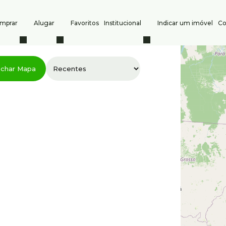
mprar
Alugar
Favoritos
Institucional
Indicar um imóvel
Co
s
Contato
char Mapa
Comprar
(31) 3247-1000
(31) 
Alugar
8386
atendimento@silvio
Indique um imóvel
CRECI: PJ 6532
Anuncie seu imóvel
ra
,
Nova Lima
,
Minas Gerais
,
Brasil