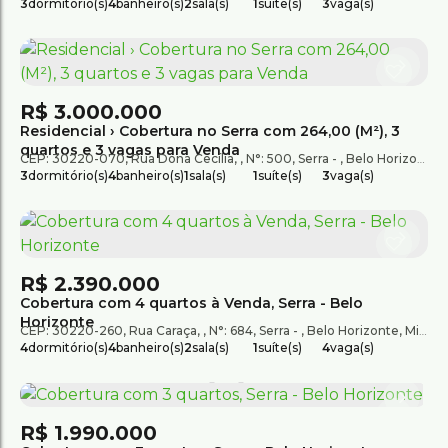
3
dormitório(s)
4
banheiro(s)
2
sala(s)
1
suíte(s)
3
vaga(s)
R$
3.000.000
Residencial › Cobertura no Serra com 264,00 (M²), 3
quartos e 3 vagas para Venda
CEP: 30220-070
,
Rua Dona Cecília
,
N°:
500
,
Serra
,
Belo Horizonte
,
3
dormitório(s)
4
banheiro(s)
1
sala(s)
1
suíte(s)
3
vaga(s)
R$
2.390.000
Cobertura com 4 quartos à Venda, Serra - Belo
Horizonte
CEP: 30220-260
,
Rua Caraça
,
N°:
684
,
Serra
,
Belo Horizonte
,
Minas Gerais
4
dormitório(s)
4
banheiro(s)
2
sala(s)
1
suíte(s)
4
vaga(s)
R$
1.990.000