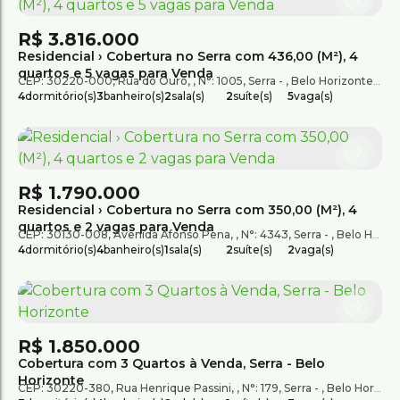
R$
3.816.000
Residencial › Cobertura no Serra com 436,00 (M²), 4
quartos e 5 vagas para Venda
CEP: 30220-000
,
Rua do Ouro
,
N°:
1005
,
Serra
,
Belo Horizonte
,
Min
4
dormitório(s)
3
banheiro(s)
2
sala(s)
2
suíte(s)
5
vaga(s)
R$
1.790.000
Residencial › Cobertura no Serra com 350,00 (M²), 4
quartos e 2 vagas para Venda
CEP: 30130-008
,
Avenida Afonso Pena
,
N°:
4343
,
Serra
,
Belo Horizonte
4
dormitório(s)
4
banheiro(s)
1
sala(s)
2
suíte(s)
2
vaga(s)
R$
1.850.000
Cobertura com 3 Quartos à Venda, Serra - Belo
Horizonte
CEP: 30220-380
,
Rua Henrique Passini
,
N°:
179
,
Serra
,
Belo Horizonte