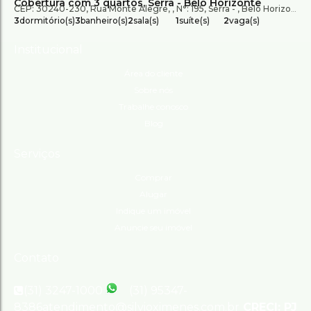
Cobertura com 3 quartos, Serra - Belo Horizonte
CEP: 30240-230
,
Rua Monte Alegre
,
N°:
195
,
Serra
,
Belo Horizonte
,
3
dormitório(s)
3
banheiro(s)
2
sala(s)
1
suíte(s)
2
vaga(s)
Institucional
Área do cliente
Sobre nós
Trabalhe conosco
Blog
Serviços
Comprar
Alugar
Indique um imóvel
Anuncie seu imóvel
Contato
(31) 3247-1000
(31) 95347-
8386
atendimento@silvioximenes.com.br
CRECI: PJ