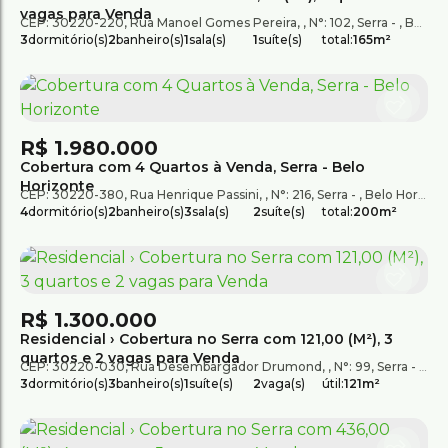
vagas para Venda
CEP: 30220-220
,
Rua Manoel Gomes Pereira
,
N°:
102
,
Serra
,
Belo Horizonte
3
dormitório(s)
2
banheiro(s)
1
sala(s)
1
suíte(s)
total:
165m²
R$
1.980.000
Cobertura com 4 Quartos à Venda, Serra - Belo
Horizonte
CEP: 30220-380
,
Rua Henrique Passini
,
N°:
216
,
Serra
,
Belo Horizonte
4
dormitório(s)
2
banheiro(s)
3
sala(s)
2
suíte(s)
total:
200m²
R$
1.300.000
Residencial › Cobertura no Serra com 121,00 (M²), 3
quartos e 2 vagas para Venda
CEP: 30220-030
,
Rua Desembargador Drumond
,
N°:
99
,
Serra
,
Bel
3
dormitório(s)
3
banheiro(s)
1
suíte(s)
2
vaga(s)
útil:
121m²