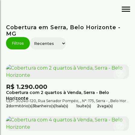
Cobertura em Serra, Belo Horizonte -
MG
R$
1.290.000
Cobertura com 2 quartos à Venda, Serra - Belo
Horizonte
CEP: 30240-120
,
Rua Senador Pompéo
,
N°:
175
,
Serra
,
Belo Horizonte
2
dormitório(s)
3
banheiro(s)
1
sala(s)
1
suíte(s)
2
vaga(s)