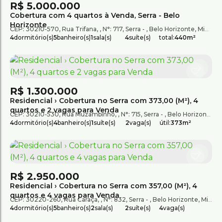
R$
5.000.000
Cobertura com 4 quartos à Venda, Serra - Belo
Horizonte
CEP: 30210-570
,
Rua Trifana
,
N°:
717
,
Serra
,
Belo Horizonte
,
Minas Gerais
4
dormitório(s)
5
banheiro(s)
1
sala(s)
4
suíte(s)
total:
440m²
R$
1.300.000
Residencial › Cobertura no Serra com 373,00 (M²), 4
quartos e 2 vagas para Venda
CEP: 30210-530
,
Rua Muzambinho
,
N°:
715
,
Serra
,
Belo Horizonte
,
M
4
dormitório(s)
4
banheiro(s)
1
suíte(s)
2
vaga(s)
útil:
373m²
R$
2.950.000
Residencial › Cobertura no Serra com 357,00 (M²), 4
quartos e 4 vagas para Venda
CEP: 30220-260
,
Rua Caraça
,
N°:
832
,
Serra
,
Belo Horizonte
,
Minas Gerais
4
dormitório(s)
5
banheiro(s)
2
sala(s)
2
suíte(s)
4
vaga(s)