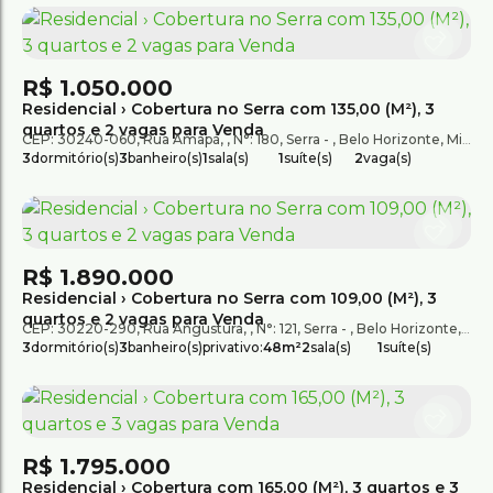
R$
1.050.000
Residencial › Cobertura no Serra com 135,00 (M²), 3
quartos e 2 vagas para Venda
CEP: 30240-060
,
Rua Amapá
,
N°:
180
,
Serra
,
Belo Horizonte
,
Minas Gerais
3
dormitório(s)
3
banheiro(s)
1
sala(s)
1
suíte(s)
2
vaga(s)
R$
1.890.000
Residencial › Cobertura no Serra com 109,00 (M²), 3
quartos e 2 vagas para Venda
CEP: 30220-290
,
Rua Angustura
,
N°:
121
,
Serra
,
Belo Horizonte
,
Mina
3
dormitório(s)
3
banheiro(s)
privativo:
48m²
2
sala(s)
1
suíte(s)
total:
156 ~ 165m²
R$
1.795.000
Residencial › Cobertura com 165,00 (M²), 3 quartos e 3