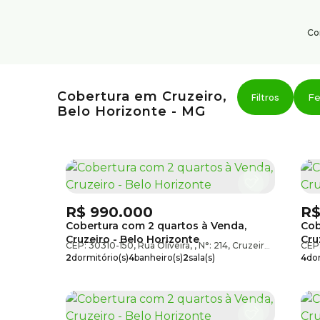
Co
Institucional
Serviço
Cobertura em Cruzeiro,
Área do cliente
Fe
Belo Horizonte - MG
Sobre nós
Trabalhe conosco
Blog
R$
990.000
R
Cobertura com 2 quartos à Venda,
Cob
Cruzeiro - Belo Horizonte
Cru
CEP: 30310-150
,
Rua Oliveira
,
N°:
214
,
Cruzeiro
,
Belo Hor
CEP
2
dormitório(s)
4
banheiro(s)
2
sala(s)
4
dor
1
suíte(s)
1
vaga(s)
2
suí