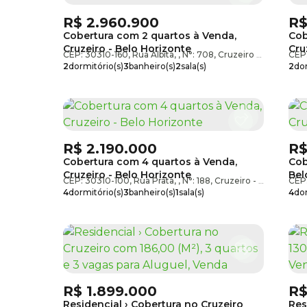
R$
2.960.900
R
Cobertura com 2 quartos à Venda,
Cob
Cruzeiro - Belo Horizonte
Cru
CEP: 30310-160
,
Rua Albita
,
N°:
708
,
Cruzeiro
,
Belo Hori
CEP
2
dormitório(s)
3
banheiro(s)
2
sala(s)
2
dor
2
suíte(s)
2
vaga(s)
1
suí
R$
2.190.000
R
Cobertura com 4 quartos à Venda,
Cob
Cruzeiro - Belo Horizonte
Bel
CEP: 30310-100
,
Rua Prata
,
N°:
188
,
Cruzeiro
,
Belo Hori
CEP
4
dormitório(s)
3
banheiro(s)
1
sala(s)
4
dor
1
suíte(s)
4
vaga(s)
4
va
R$
1.899.000
R
Residencial › Cobertura no Cruzeiro
Res