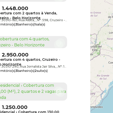
$
1.448.000
ertura com 2 quartos à Venda,
zeiro - Belo Horizonte
zonte
: 30310-160
,
Minas Gerais
,
Rua Albita
,
Brasil
,
N°:
598
,
Cruzeiro
,
Belo Horizonte
,
Minas Gerais
,
mitório(s)
3
banheiro(s)
1
sala(s)
te(s)
2
vaga(s)
$
2.950.000
ertura com 4 quartos, Cruzeiro -
o Horizonte
zonte
: 30310-290
,
Minas Gerais
,
Rua Jornalista Jair Silva
,
Brasil
,
N°:
144
,
Cruzeiro
,
Belo Horizonte
,
mitório(s)
3
banheiro(s)
2
suíte(s)
ga(s)
útil:
312m²
$
1.250.000
idencial › Cobertura com 130,00