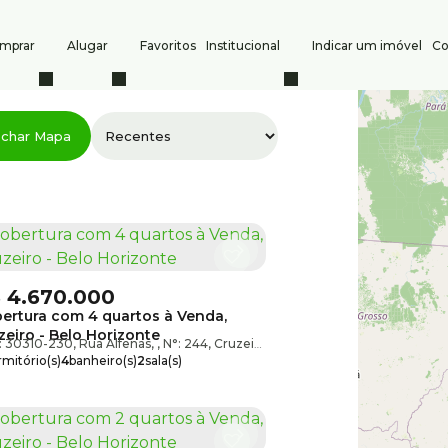
mprar
Alugar
Favoritos
Institucional
Indicar um imóvel
Co
s
Contato
char Mapa
Comprar
(31) 3247-1000
(31) 
Alugar
8386
atendimento@silvio
Indique um imóvel
CRECI: PJ 6532
Anuncie seu imóvel
$
4.670.000
ertura com 4 quartos à Venda,
zeiro - Belo Horizonte
izonte
: 30310-230
,
Minas Gerais
,
Rua Alfenas
,
Brasil
,
N°:
244
,
Cruzeiro
,
Belo Horizonte
,
Minas Gera
mitório(s)
4
banheiro(s)
2
sala(s)
te(s)
4
vaga(s)