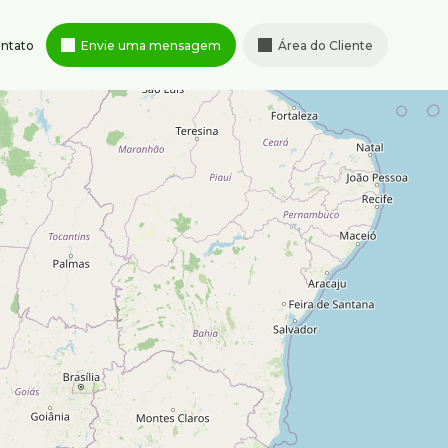
ntato
Envie uma mensagem
Área do Cliente
Rua Albita
,
131
,
4º andar
,
95347-
Cruzeiro
,
Belo Horizonte
,
MG
,
ximenes.com.br
Brasil
Horário de atendimento
Segunda à sexta-feira de 8h às
18h
Sábado de 9h às 13h
is
,
Brasil