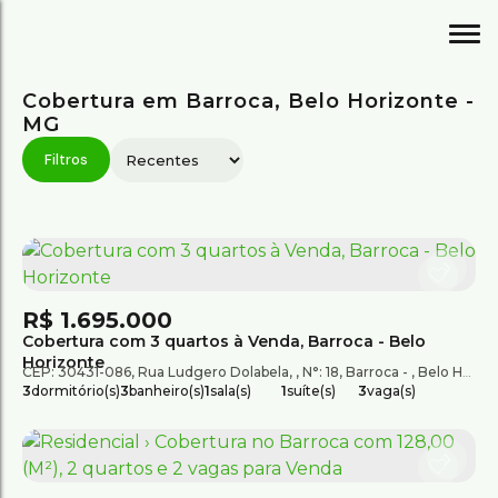
Cobertura em Barroca, Belo Horizonte -
MG
R$
1.695.000
Cobertura com 3 quartos à Venda, Barroca - Belo
Horizonte
CEP: 30431-086
,
Rua Ludgero Dolabela
,
N°:
18
,
Barroca
,
Belo Horizonte
3
dormitório(s)
3
banheiro(s)
1
sala(s)
1
suíte(s)
3
vaga(s)