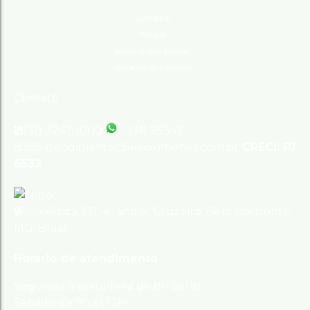
Comprar
Alugar
Indique um imóvel
Anuncie seu imóvel
Contato
(31) 3247-1000
(31) 95347-
8386
atendimento@silvioximenes.com.br
CRECI: PJ
6532
Rua Albita
,
131
,
4º andar
,
Cruzeiro
,
Belo Horizonte
,
MG
,
Brasil
Horário de atendimento
Segunda à sexta-feira de 8h às 18h
Sábado de 9h às 13h