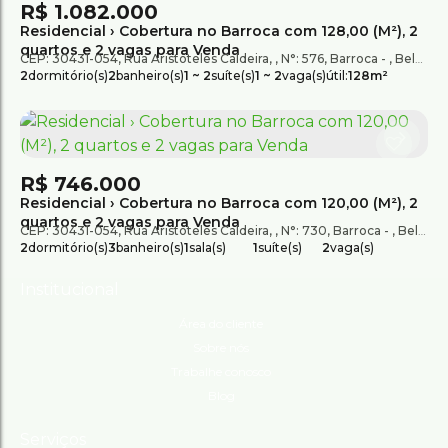
R$
1.082.000
Residencial › Cobertura no Barroca com 128,00 (M²), 2
quartos e 2 vagas para Venda
CEP: 30431-054
,
Rua Aristóteles Caldeira
,
N°:
576
,
Barroca
,
Belo Horizonte
2
dormitório(s)
2
banheiro(s)
1 ~ 2
suíte(s)
1 ~ 2
vaga(s)
útil:
128m²
R$
746.000
Residencial › Cobertura no Barroca com 120,00 (M²), 2
quartos e 2 vagas para Venda
CEP: 30431-054
,
Rua Aristóteles Caldeira
,
N°:
730
,
Barroca
,
Belo Horizonte
2
dormitório(s)
3
banheiro(s)
1
sala(s)
1
suíte(s)
2
vaga(s)
Institucional
Área do cliente
Sobre nós
Trabalhe conosco
Blog
Serviços