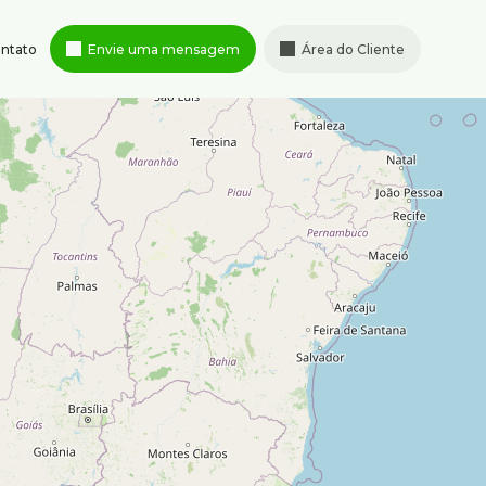
ntato
Envie uma mensagem
Área do Cliente
Rua Albita
,
131
,
4º andar
,
95347-
Cruzeiro
,
Belo Horizonte
,
MG
,
ximenes.com.br
Brasil
Horário de atendimento
Segunda à sexta-feira de 8h às
18h
Sábado de 9h às 13h
ais
,
Brasil