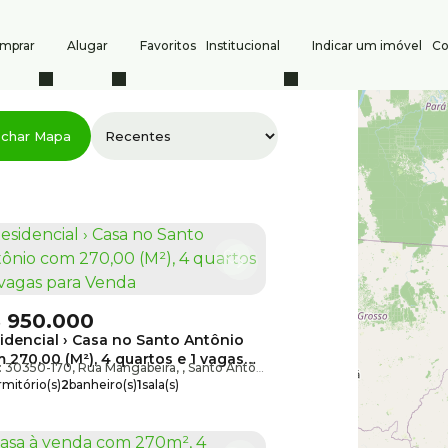
mprar
Alugar
Favoritos
Institucional
Indicar um imóvel
Co
s
Contato
char Mapa
Comprar
(31) 3247-1000
(31) 
Alugar
8386
atendimento@silvio
Indique um imóvel
CRECI: PJ 6532
Anuncie seu imóvel
$
950.000
idencial › Casa no Santo Antônio
izonte
,
Minas Gerais
,
Brasil
 270,00 (M²), 4 quartos e 1 vagas
: 30350-170
,
Rua Mangabeira
,
Santo Antônio
,
Belo Horizonte
,
Minas Ger
a Venda
mitório(s)
2
banheiro(s)
1
sala(s)
te(s)
1
vaga(s)