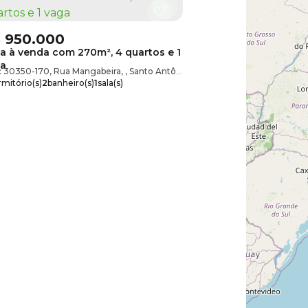
$
950.000
a à venda com 270m², 4 quartos e 1
ga
: 30350-170
,
Rua Mangabeira
,
Santo Antônio
,
Belo Horizonte
,
Minas Ger
mitório(s)
2
banheiro(s)
1
sala(s)
nio
,
Belo Horizonte
,
Minas Gerais
,
Brasil
:
270m²
1
vaga(s)
,
Belo Horizonte
,
Minas Gerais
,
Brasil