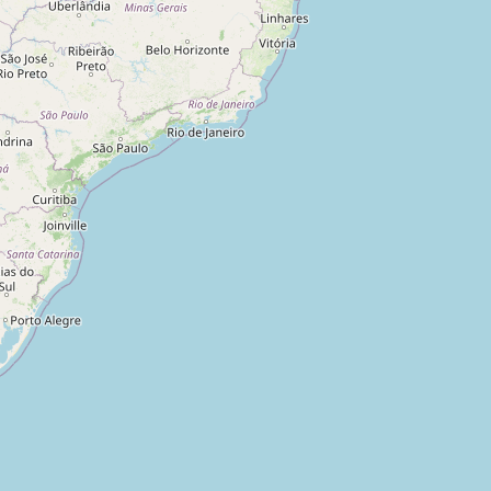
ais
,
Brasil