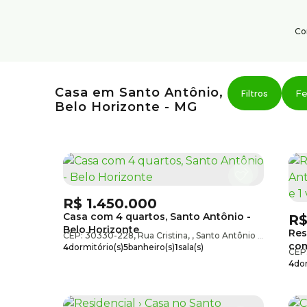
Co
Institucional
Serviço
Casa em Santo Antônio,
Área do cliente
Fe
Belo Horizonte - MG
Sobre nós
Trabalhe conosco
Blog
R$
1.450.000
Casa com 4 quartos, Santo Antônio -
R
Belo Horizonte
Res
CEP: 30330-228
,
Rua Cristina
,
Santo Antônio
,
Belo Hor
com
4
dormitório(s)
5
banheiro(s)
1
sala(s)
CEP
par
2
suíte(s)
4
vaga(s)
4
dor
1
suí