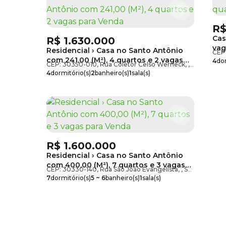
R
Cas
R$
1.630.000
va
Residencial › Casa no Santo Antônio
CEP
com 241,00 (M²), 4 quartos e 2 vagas
4
dor
CEP: 30350-010
,
Rua Coletor Celso Werneck
,
Santo Antô
para Venda
total
4
dormitório(s)
2
banheiro(s)
1
sala(s)
1
suíte(s)
2
vaga(s)
R$
1.600.000
Residencial › Casa no Santo Antônio
com 400,00 (M²), 7 quartos e 3 vagas
CEP: 30330-140
,
Rua São João Evangelista
,
Santo Antônio
para Venda
7
dormitório(s)
5 ~ 6
banheiro(s)
1
sala(s)
1
suíte(s)
total:
400m²