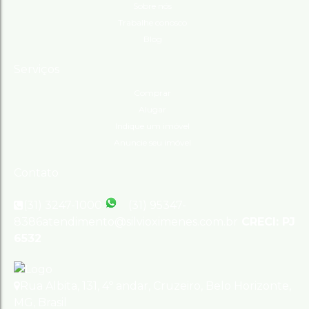
Sobre nós
Trabalhe conosco
Blog
Serviços
Comprar
Alugar
Indique um imóvel
Anuncie seu imóvel
Contato
(31) 3247-1000
(31) 95347-
8386
atendimento@silvioximenes.com.br
CRECI: PJ
6532
Rua Albita
,
131
,
4º andar
,
Cruzeiro
,
Belo Horizonte
,
MG
,
Brasil