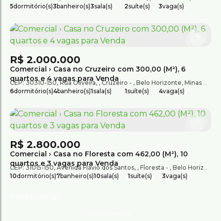
5
dormitório(s)
3
banheiro(s)
3
sala(s)
2
suíte(s)
3
vaga(s)
R$
2.000.000
Comercial › Casa no Cruzeiro com 300,00 (M²), 6
quartos e 4 vagas para Venda
CEP: 30310-150
,
Rua Oliveira
,
Cruzeiro
,
Belo Horizonte
,
Minas Gerais
6
dormitório(s)
4
banheiro(s)
1
sala(s)
1
suíte(s)
4
vaga(s)
R$
2.800.000
Comercial › Casa no Floresta com 462,00 (M²), 10
quartos e 3 vagas para Venda
CEP: 31015-150
,
Avenida Flávio dos Santos
,
Floresta
,
Belo Horizonte
,
10
dormitório(s)
7
banheiro(s)
10
sala(s)
1
suíte(s)
3
vaga(s)
Institucional
Área do cliente