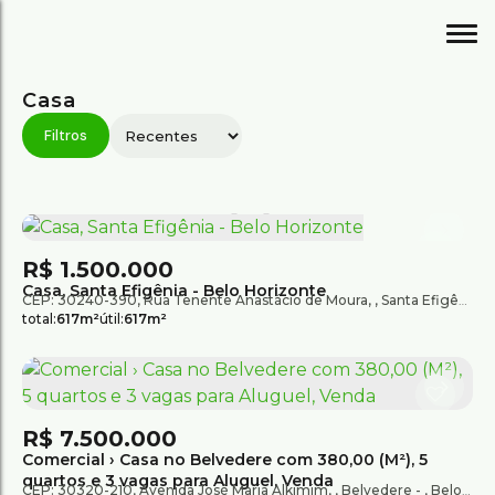
Casa
R$
1.500.000
Casa, Santa Efigênia - Belo Horizonte
CEP: 30240-390
,
Rua Tenente Anastácio de Moura
,
Santa Efigênia
total:
617m²
útil:
617m²
R$
7.500.000
Comercial › Casa no Belvedere com 380,00 (M²), 5
quartos e 3 vagas para Aluguel, Venda
CEP: 30320-210
,
Avenida José Maria Alkimim
,
Belvedere
,
Belo Horizonte