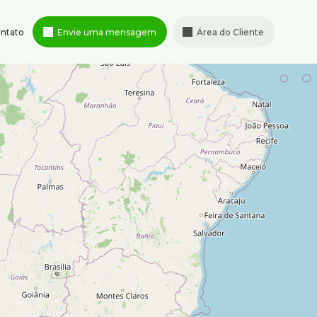
ntato
Envie uma mensagem
Área do Cliente
Rua Albita
,
131
,
4º andar
,
95347-
Cruzeiro
,
Belo Horizonte
,
MG
,
ximenes.com.br
Brasil
Horário de atendimento
Segunda à sexta-feira de 8h às
18h
Sábado de 9h às 13h
nas Gerais
,
Brasil