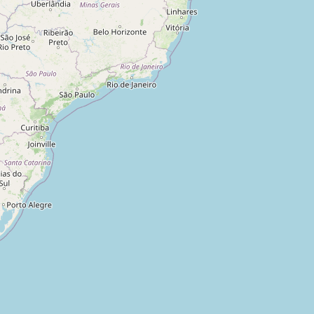
inas Gerais
,
Brasil
s Gerais
,
Brasil