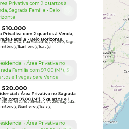
$
510.000
a Privativa com 2 quartos à Venda,
rada Família - Belo Horizonte
mília
: 31030-080
,
Belo Horizonte
,
Rua Alabastro
,
Minas Gerais
,
N°:
290
,
,
Brasil
Sagrada Família
,
Belo Horizonte
,
M
mitório(s)
1
banheiro(s)
1
sala(s)
a(s)
útil:
63m²
$
520.000
idencial › Área Privativa no Sagrada
ília com 97,00 (M²), 3 quartos e 1
: 31030-492
,
Belo Horizonte
,
Rua Silveira
,
Minas Gerais
,
N°:
256
,
,
Brasil
Sagrada Família
,
Belo Horizonte
,
Mina
as para Venda
mitório(s)
3
banheiro(s)
1
sala(s)
te(s)
total:
100m²