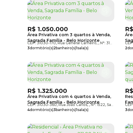
R$
1.050.000
R
Área Privativa com 3 quartos à Venda,
Áre
Sagrada Família - Belo Horizonte
Sag
CEP: 31030-170
,
Rua General Carneiro
,
N°:
319
,
Sagrada Fa
CEP
3
dormitório(s)
2
banheiro(s)
1
sala(s)
2
dor
1
suíte(s)
2
vaga(s)
1
vag
R$
1.325.000
R
Área Privativa com 4 quartos à Venda,
Res
Sagrada Família - Belo Horizonte
Fam
CEP: 31030-360
,
Rua João Carlos
,
N°:
1522
,
Sagrada Família
CEP
vag
4
dormitório(s)
3
banheiro(s)
1
sala(s)
3
dor
1
suíte(s)
3
vaga(s)
1
suí