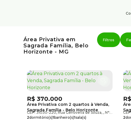
Co
Institucional
Serviço
Área Privativa em
Área do cliente
Fe
Sagrada Família, Belo
Sobre nós
Horizonte - MG
Trabalhe conosco
Blog
R$
370.000
R
Área Privativa com 2 quartos à Venda,
Áre
Sagrada Família - Belo Horizonte
Sag
CEP: 31030-220
,
Rua Genoveva de Souza
,
N°:
321
,
Sagrad
CEP
2
dormitório(s)
1
banheiro(s)
1
sala(s)
2
dor
1
vaga(s)
útil:
70m²
1
suí