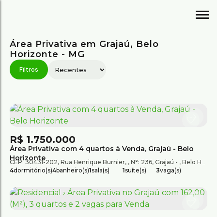
Área Privativa em Grajaú, Belo
Horizonte - MG
R$
1.750.000
Área Privativa com 4 quartos à Venda, Grajaú - Belo
Horizonte
CEP: 30431-202
,
Rua Henrique Burnier
,
N°:
236
,
Grajaú
,
Belo Horizonte
4
dormitório(s)
4
banheiro(s)
1
sala(s)
1
suíte(s)
3
vaga(s)