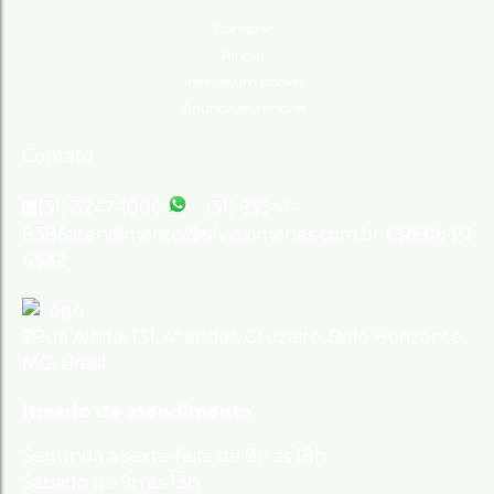
Comprar
Alugar
Indique um imóvel
Anuncie seu imóvel
Contato
(31) 3247-1000
(31) 95347-
8386
atendimento@silvioximenes.com.br
CRECI: PJ
6532
Rua Albita
,
131
,
4º andar
,
Cruzeiro
,
Belo Horizonte
,
MG
,
Brasil
Horário de atendimento
Segunda à sexta-feira de 8h às 18h
Sábado de 9h às 13h