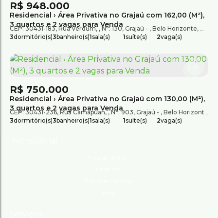
R$
948.000
Residencial › Área Privativa no Grajaú com 162,00 (M²),
3 quartos e 2 vagas para Venda
CEP: 30431-183
,
Rua Verdum
,
N°:
130
,
Grajaú
,
Belo Horizonte
,
Minas
3
dormitório(s)
3
banheiro(s)
1
sala(s)
1
suíte(s)
2
vaga(s)
R$
750.000
Residencial › Área Privativa no Grajaú com 130,00 (M²),
3 quartos e 2 vagas para Venda
CEP: 30431-236
,
Rua Camapuan
,
N°:
903
,
Grajaú
,
Belo Horizonte
,
Mi
3
dormitório(s)
3
banheiro(s)
1
sala(s)
1
suíte(s)
2
vaga(s)
Institucional
Área do cliente
Sobre nós
Trabalhe conosco
Blog
Serviços