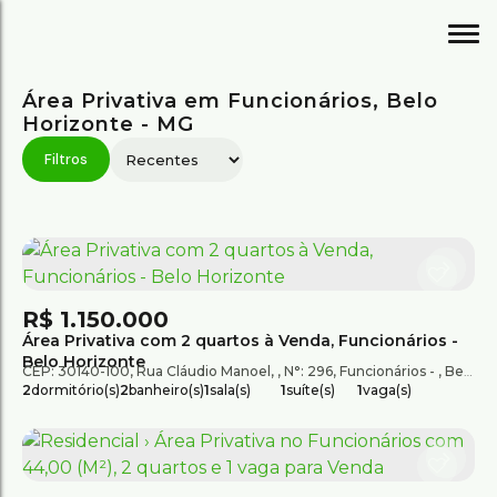
Área Privativa em Funcionários, Belo
Horizonte - MG
R$
1.150.000
Área Privativa com 2 quartos à Venda, Funcionários -
Belo Horizonte
CEP: 30140-100
,
Rua Cláudio Manoel
,
N°:
296
,
Funcionários
,
Belo Horizonte
2
dormitório(s)
2
banheiro(s)
1
sala(s)
1
suíte(s)
1
vaga(s)