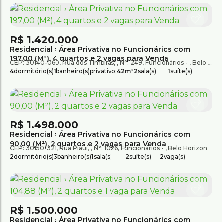
R$
1.420.000
Residencial › Área Privativa no Funcionários com
197,00 (M²), 4 quartos e 2 vagas para Venda
CEP: 30140-060
,
Rua dos Timbiras
,
N°:
249
,
Funcionários
,
Belo Horizonte
4
dormitório(s)
1
banheiro(s)
privativo:
42m²
2
sala(s)
1
suíte(s)
total:
239m²
R$
1.498.000
Residencial › Área Privativa no Funcionários com
90,00 (M²), 2 quartos e 2 vagas para Venda
CEP: 30150-321
,
Rua Piauí
,
N°:
1026
,
Funcionários
,
Belo Horizonte
,
M
2
dormitório(s)
3
banheiro(s)
1
sala(s)
2
suíte(s)
2
vaga(s)
R$
1.500.000
Residencial › Área Privativa no Funcionários com