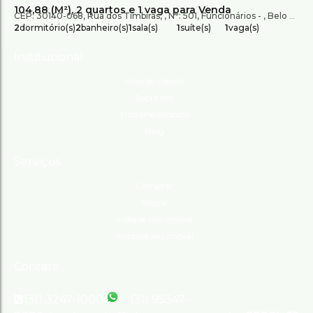
104,88 (M²), 2 quartos e 1 vaga para Venda
CEP: 30140-068
,
Rua dos Timbiras
,
N°:
501
,
Funcionários
,
Belo Horizonte
2
dormitório(s)
2
banheiro(s)
1
sala(s)
1
suíte(s)
1
vaga(s)
Institucional
Área do cliente
Sobre nós
Trabalhe conosco
Blog
Serviços
Comprar
Alugar
Indique um imóvel
Anuncie seu imóvel
Contato
(31) 3247-1000
(31) 95347-