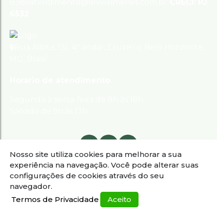
8386
atendimento@silvioximenes.com.br
CRECI: PJ
6532
Rua Albita
,
131
,
4º andar
,
Cruzeiro
,
Belo Horizonte
,
MG
,
Brasil
Horário de atendimento
Segunda à sexta-feira de 8h às 18h
Sábado de 9h às 13h
Nosso site utiliza cookies para melhorar a sua
experiência na navegação.
Você pode alterar suas
configurações de cookies através do seu
navegador.
Termos de Privacidade
Aceito