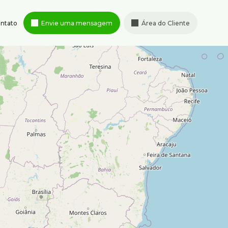
ntato
Envie uma mensagem
Área do Cliente
Rua Albita
,
131
,
4º andar
,
95347-
Cruzeiro
,
Belo Horizonte
,
MG
,
ximenes.com.br
Brasil
Horário de atendimento
Segunda à sexta-feira de 8h às
18h
Sábado de 9h às 13h
rais
,
Brasil