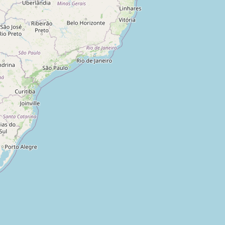
as Gerais
,
Brasil
rais
,
Brasil