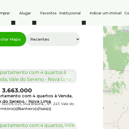
mprar
Alugar
Favoritos
Institucional
Indicar um imóvel
Co
s
Contato
char Mapa
Comprar
(31) 3247-1000
(31) 
Alugar
8386
atendimento@silvio
Indique um imóvel
CRECI: PJ 6532
Anuncie seu imóvel
$
3.663.000
rtamento com 4 quartos à Venda,
e do Sereno - Nova Lima
: 34006-025
,
Nova Lima
,
Rua Braúna
,
Minas Gerais
,
N°:
,
Brasil
247
,
Vale do Sereno
,
Nova Lima
,
Minas Ge
mitório(s)
5
banheiro(s)
1
sala(s)
te(s)
4
vaga(s)