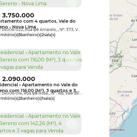
$
3.750.000
rtamento com 4 quartos, Vale do
eno - Nova Lima
: 34006-022
,
Nova Lima
,
Rua Ipê Amarelo
,
Minas Gerais
,
Brasil
,
N°:
373
,
Vale do Sereno
,
Nova Lima
,
Min
mitório(s)
5
banheiro(s)
2
sala(s)
te(s)
4
vaga(s)
$
2.090.000
idencial › Apartamento no Vale do
eno com 116,00 (M²), 3 quartos e 3
: 34006-014
,
Nova Lima
,
Rua Ipê Rosa
,
Minas Gerais
,
N°:
,
Brasil
166
,
Vale do Sereno
,
Nova Lima
,
Minas Ge
as para Venda
mitório(s)
2
banheiro(s)
1
sala(s)
te(s)
3
vaga(s)