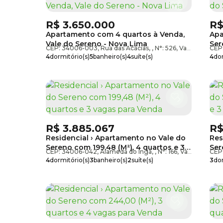
R$
3.650.000
R
Apartamento com 4 quartos à Venda,
Apa
Vale do Sereno - Nova Lima
Ser
CEP: 34006-003
,
Rua das Acácias
,
N°:
526
,
Vale do Sereno
CEP
4
dormitório(s)
5
banheiro(s)
4
suíte(s)
4
dor
4
vaga(s)
útil:
208m²
2
suí
R$
3.885.067
R
Residencial › Apartamento no Vale do
Res
Sereno com 199,48 (M²), 4 quartos e 3
Ser
CEP: 34006-042
,
Alameda do Ingá
,
N°:
166
,
Vale do Sereno
CEP
vagas para Venda
vag
4
dormitório(s)
3
banheiro(s)
2
suíte(s)
3
dor
3
vaga(s)
útil:
199m²
1
suí