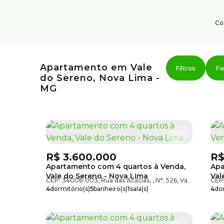
Co
Institucional
Serviço
Apartamento em Vale
Área do cliente
Fe
do Sereno, Nova Lima -
Sobre nós
MG
Trabalhe conosco
Blog
R$
3.600.000
R
Apartamento com 4 quartos à Venda,
Apa
Vale do Sereno - Nova Lima
Val
CEP: 34006-003
,
Rua das Acácias
,
N°:
526
,
Vale do Sereno
CEP
4
dormitório(s)
5
banheiro(s)
1
sala(s)
4
dor
4
suíte(s)
4
vaga(s)
2
suí