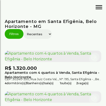
Apartamento em Santa Efigênia, Belo
Horizonte - MG
R$
1.320.000
Apartamento com 4 quartos à Venda, Santa Efigênia -
Belo Horizonte
CEP: 30240-350
,
Rua Juiz Costa Val
,
N°:
195
,
Santa Efigênia
,
Belo Horizonte
4
dormitório(s)
3
banheiro(s)
1
sala(s)
1
suíte(s)
2
vaga(s)