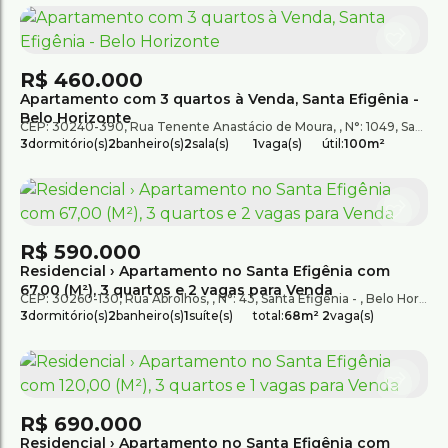
R$
460.000
Apartamento com 3 quartos à Venda, Santa Efigênia -
Belo Horizonte
CEP: 30240-390
,
Rua Tenente Anastácio de Moura
,
N°:
1049
,
Santa Efigênia
3
dormitório(s)
2
banheiro(s)
2
sala(s)
1
vaga(s)
útil:
100m²
R$
590.000
Residencial › Apartamento no Santa Efigênia com
67,00 (M²), 3 quartos e 2 vagas para Venda
CEP: 30260-130
,
Rua Abrolhos
,
N°:
43
,
Santa Efigênia
,
Belo Horizonte
3
dormitório(s)
2
banheiro(s)
1
suíte(s)
total:
68m²
2
vaga(s)
R$
690.000
Residencial › Apartamento no Santa Efigênia com