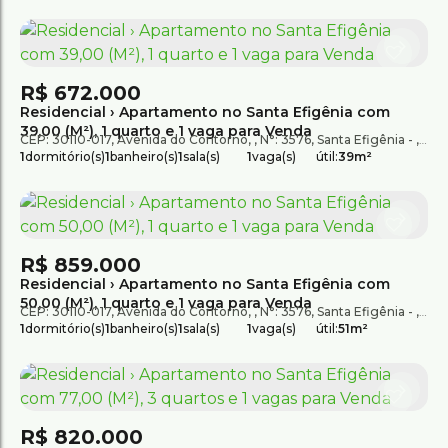
R$
672.000
Residencial › Apartamento no Santa Efigênia com
39,00 (M²), 1 quarto e 1 vaga para Venda
CEP: 30110-017
,
Avenida do Contorno
,
N°:
3576
,
Santa Efigênia
,
Bel
1
dormitório(s)
1
banheiro(s)
1
sala(s)
1
vaga(s)
útil:
39m²
R$
859.000
Residencial › Apartamento no Santa Efigênia com
50,00 (M²), 1 quarto e 1 vaga para Venda
CEP: 30110-017
,
Avenida do Contorno
,
N°:
3576
,
Santa Efigênia
,
Bel
1
dormitório(s)
1
banheiro(s)
1
sala(s)
1
vaga(s)
útil:
51m²
R$
820.000