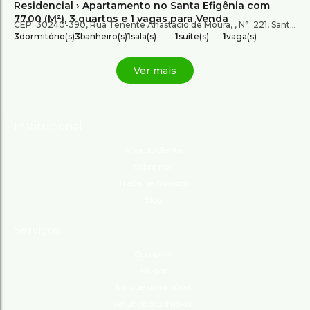
Residencial › Apartamento no Santa Efigênia com
77,00 (M²), 3 quartos e 1 vagas para Venda
CEP: 30240-390
,
Rua Tenente Anastácio de Moura
,
N°:
221
,
Santa Efigênia
3
dormitório(s)
3
banheiro(s)
1
sala(s)
1
suíte(s)
1
vaga(s)
Institucional
Área do cliente
Sobre nós
Trabalhe conosco
Blog
Serviços
Comprar
Alugar
Indique um imóvel
Anuncie seu imóvel