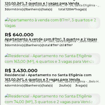
120,00 (M²), 3 quartos e 1 vagas para Venda
CEP: 30130-120
,
Rua Romano Stochiero
,
N°:
54
,
Santa Efigênia
,
Bel
3
dormitório(s)
1
banheiro(s)
1
sala(s)
total:
120m²
1
vaga(s)
R$
640.000
Apartamento à venda com 87m², 3 quartos e 2 Vagas
CEP: 30260-290
,
Rua Itaí
,
N°:
580
,
Santa Efigênia
,
Belo Horizonte
,
M
3
dormitório(s)
2
banheiro(s)
total:
87m²
útil:
87m²
R$
3.430.000
Residencial › Apartamento no Santa Efigênia com
163,00 (M²), 4 quartos e 3 vagas para Venda
CEP: 30150-330
,
Rua Maranhão
,
N°:
1150
,
Santa Efigênia
,
Belo Horizonte
4
dormitório(s)
5
banheiro(s)
1
sala(s)
2
suíte(s)
3
vaga(s)