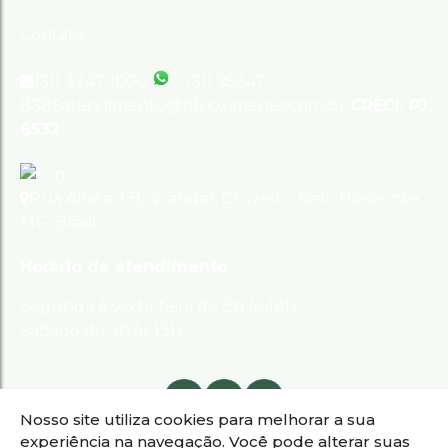
Contato
(31) 3247-1000
(31) 95347-
8386
atendimento@silvioximenes.com.br
CRECI: PJ
6532
Rua Albita
,
131
,
4º andar
,
Cruzeiro
,
Belo Horizonte
,
MG
,
Brasil
Horário de atendimento
Segunda à sexta-feira de 8h às 18h
Sábado de 9h às 13h
Nosso site utiliza cookies para melhorar a sua
experiência na navegação.
Você pode alterar suas