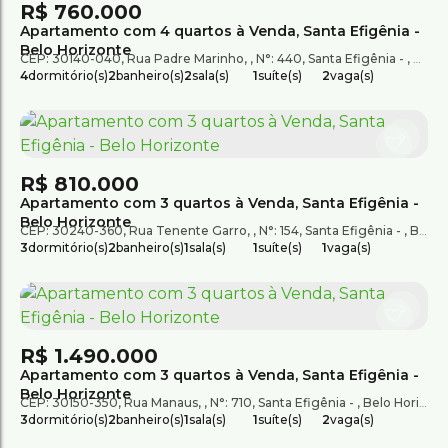
R$
760.000
Apartamento com 4 quartos à Venda, Santa Efigênia -
Belo Horizonte
CEP: 30140-040
,
Rua Padre Marinho
,
N°:
440
,
Santa Efigênia
,
Belo 
4
dormitório(s)
2
banheiro(s)
2
sala(s)
1
suíte(s)
2
vaga(s)
R$
810.000
Apartamento com 3 quartos à Venda, Santa Efigênia -
Belo Horizonte
CEP: 30240-360
,
Rua Tenente Garro
,
N°:
154
,
Santa Efigênia
,
Belo Horizonte
3
dormitório(s)
2
banheiro(s)
1
sala(s)
1
suíte(s)
1
vaga(s)
R$
1.490.000
Apartamento com 3 quartos à Venda, Santa Efigênia -
Belo Horizonte
CEP: 30150-350
,
Rua Manaus
,
N°:
710
,
Santa Efigênia
,
Belo Horizonte
3
dormitório(s)
2
banheiro(s)
1
sala(s)
1
suíte(s)
2
vaga(s)