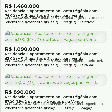
R$
1.460.000
Residencial › Apartamento no Santa Efigênia com
74,00 (M²), 3 quartos e 2 vagas para Venda
CEP: 30150-350
,
Rua Manaus
,
N°:
710
,
Santa Efigênia
,
Belo Horizonte
3
dormitório(s)
2
banheiro(s)
1
suíte(s)
2
vaga(s)
útil:
74m²
R$
1.090.000
Residencial › Apartamento no Santa Efigênia com
63,00 (M²), 2 quartos e 2 vagas para Venda
CEP: 30150-320
,
Rua Piauí
,
N°:
200
,
Santa Efigênia
,
Belo Horizonte
2
dormitório(s)
2
banheiro(s)
1
suíte(s)
2
vaga(s)
útil:
63m²
R$
890.000
Residencial › Apartamento no Santa Efigênia com
57,00 (M²), 2 quartos e 2 vagas para Venda
CEP: 30140-040
,
Rua Padre Marinho
,
N°:
211
,
Santa Efigênia
,
Belo Horizonte
2
dormitório(s)
2
banheiro(s)
1
sala(s)
1
suíte(s)
2
vaga(s)