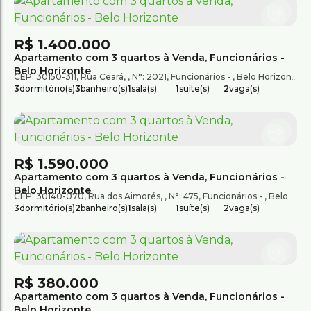
R$
1.400.000
Apartamento com 3 quartos à Venda, Funcionários -
Belo Horizonte
CEP: 30150-311
,
Rua Ceará
,
N°:
2021
,
Funcionários
,
Belo Horizonte
,
M
3
dormitório(s)
3
banheiro(s)
1
sala(s)
1
suíte(s)
2
vaga(s)
R$
1.590.000
Apartamento com 3 quartos à Venda, Funcionários -
Belo Horizonte
CEP: 30140-070
,
Rua dos Aimorés
,
N°:
475
,
Funcionários
,
Belo Horizonte
3
dormitório(s)
2
banheiro(s)
1
sala(s)
1
suíte(s)
2
vaga(s)
R$
380.000
Apartamento com 3 quartos à Venda, Funcionários -
Belo Horizonte