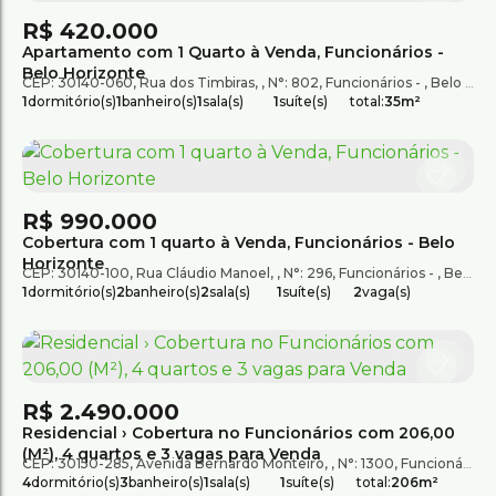
R$
420.000
Apartamento com 1 Quarto à Venda, Funcionários -
Belo Horizonte
CEP: 30140-060
,
Rua dos Timbiras
,
N°:
802
,
Funcionários
,
Belo Horizonte
1
dormitório(s)
1
banheiro(s)
1
sala(s)
1
suíte(s)
total:
35m²
R$
990.000
Cobertura com 1 quarto à Venda, Funcionários - Belo
Horizonte
CEP: 30140-100
,
Rua Cláudio Manoel
,
N°:
296
,
Funcionários
,
Belo Horizonte
1
dormitório(s)
2
banheiro(s)
2
sala(s)
1
suíte(s)
2
vaga(s)
R$
2.490.000
Residencial › Cobertura no Funcionários com 206,00
(M²), 4 quartos e 3 vagas para Venda
CEP: 30150-285
,
Avenida Bernardo Monteiro
,
N°:
1300
,
Funcionários
4
dormitório(s)
3
banheiro(s)
1
sala(s)
1
suíte(s)
total:
206m²