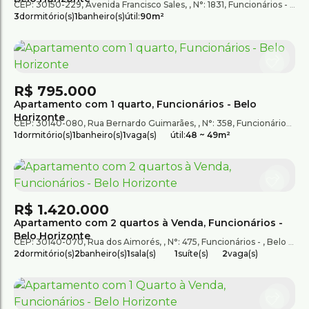
CEP: 30150-229
,
Avenida Francisco Sales
,
N°:
1831
,
Funcionários
,
Bel
3
dormitório(s)
1
banheiro(s)
útil:
90m²
R$
795.000
Apartamento com 1 quarto, Funcionários - Belo
Horizonte
CEP: 30140-080
,
Rua Bernardo Guimarães
,
N°:
358
,
Funcionários
,
B
1
dormitório(s)
1
banheiro(s)
1
vaga(s)
útil:
48 ~ 49m²
R$
1.420.000
Apartamento com 2 quartos à Venda, Funcionários -
Belo Horizonte
CEP: 30140-070
,
Rua dos Aimorés
,
N°:
475
,
Funcionários
,
Belo Horizonte
2
dormitório(s)
2
banheiro(s)
1
sala(s)
1
suíte(s)
2
vaga(s)