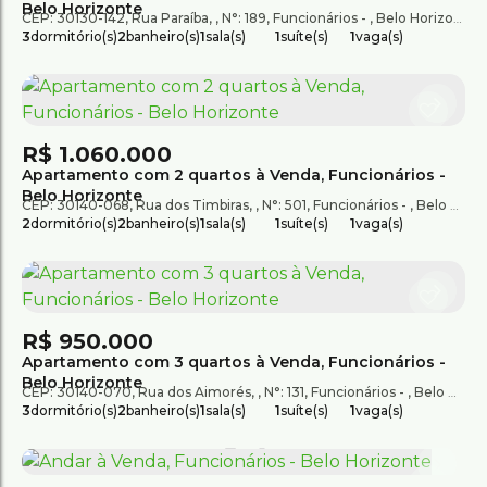
Belo Horizonte
CEP: 30130-142
,
Rua Paraíba
,
N°:
189
,
Funcionários
,
Belo Horizonte
,
3
dormitório(s)
2
banheiro(s)
1
sala(s)
1
suíte(s)
1
vaga(s)
R$
1.060.000
Apartamento com 2 quartos à Venda, Funcionários -
Belo Horizonte
CEP: 30140-068
,
Rua dos Timbiras
,
N°:
501
,
Funcionários
,
Belo Horizonte
2
dormitório(s)
2
banheiro(s)
1
sala(s)
1
suíte(s)
1
vaga(s)
R$
950.000
Apartamento com 3 quartos à Venda, Funcionários -
Belo Horizonte
CEP: 30140-070
,
Rua dos Aimorés
,
N°:
131
,
Funcionários
,
Belo Horizonte
3
dormitório(s)
2
banheiro(s)
1
sala(s)
1
suíte(s)
1
vaga(s)