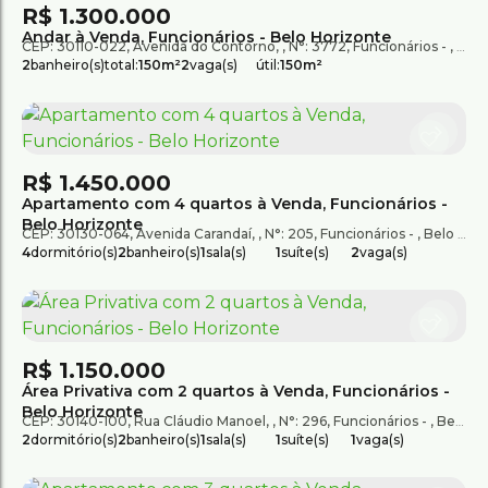
R$
1.300.000
Andar à Venda, Funcionários - Belo Horizonte
CEP: 30110-022
,
Avenida do Contorno
,
N°:
3772
,
Funcionários
,
Belo
2
banheiro(s)
total:
150m²
2
vaga(s)
útil:
150m²
R$
1.450.000
Apartamento com 4 quartos à Venda, Funcionários -
Belo Horizonte
CEP: 30130-064
,
Avenida Carandaí
,
N°:
205
,
Funcionários
,
Belo Horizonte
4
dormitório(s)
2
banheiro(s)
1
sala(s)
1
suíte(s)
2
vaga(s)
R$
1.150.000
Área Privativa com 2 quartos à Venda, Funcionários -
Belo Horizonte
CEP: 30140-100
,
Rua Cláudio Manoel
,
N°:
296
,
Funcionários
,
Belo Horizonte
2
dormitório(s)
2
banheiro(s)
1
sala(s)
1
suíte(s)
1
vaga(s)