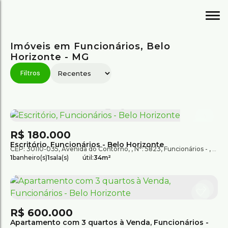
Imóveis em Funcionários, Belo
Horizonte - MG
R$
180.000
Escritório, Funcionários - Belo Horizonte
CEP: 30110-035
,
Avenida do Contorno
,
N°:
5823
,
Funcionários
,
Belo
1
banheiro(s)
1
sala(s)
útil:
34m²
R$
600.000
Apartamento com 3 quartos à Venda, Funcionários -