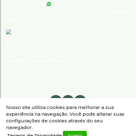
(31) 3247-1000
(31) 95347-
8386
atendimento@silvioximenes.com.br
CRECI: PJ
6532
Rua Albita
,
131
,
4º andar
,
Cruzeiro
,
Belo Horizonte
,
MG
,
Brasil
Horário de atendimento
Segunda à sexta-feira de 8h às 18h
Sábado de 9h às 13h
Nosso site utiliza cookies para melhorar a sua
experiência na navegação.
Você pode alterar suas
configurações de cookies através do seu
navegador.
Termos de Privacidade
Aceito