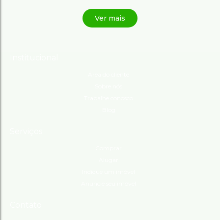
Institucional
Área do cliente
Sobre nós
Trabalhe conosco
Blog
Serviços
Comprar
Alugar
Indique um imóvel
Anuncie seu imóvel
Contato