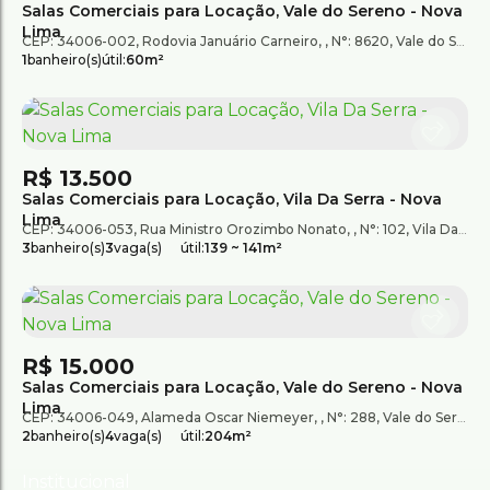
Salas Comerciais para Locação, Vale do Sereno - Nova
Lima
CEP: 34006-002
,
Rodovia Januário Carneiro
,
N°:
8620
,
Vale do Sereno
1
banheiro(s)
útil:
60m²
R$
13.500
Salas Comerciais para Locação, Vila Da Serra - Nova
Lima
CEP: 34006-053
,
Rua Ministro Orozimbo Nonato
,
N°:
102
,
Vila Da Serra
3
banheiro(s)
3
vaga(s)
útil:
139 ~ 141m²
R$
15.000
Salas Comerciais para Locação, Vale do Sereno - Nova
Lima
CEP: 34006-049
,
Alameda Oscar Niemeyer
,
N°:
288
,
Vale do Sereno
2
banheiro(s)
4
vaga(s)
útil:
204m²
Institucional