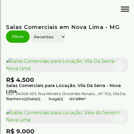
Salas Comerciais em Nova Lima - MG
R$
4.500
Salas Comerciais para Locação, Vila Da Serra - Nova
Lima
CEP: 34006-053
,
Rua Ministro Orozimbo Nonato
,
N°:
102
,
Vila Da Serra
1
banheiro(s)
1
sala(s)
1
vaga(s)
útil:
49m²
R$
9.000