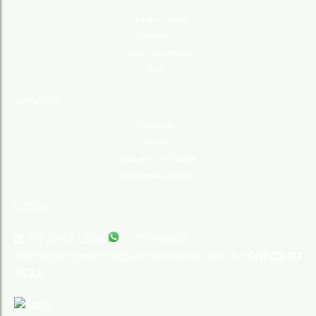
Área do cliente
Sobre nós
Trabalhe conosco
Blog
Serviços
Comprar
Alugar
Indique um imóvel
Anuncie seu imóvel
Contato
(31) 3247-1000
(31) 95347-
8386
atendimento@silvioximenes.com.br
CRECI: PJ
6532