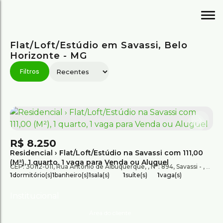
Flat/Loft/Estúdio em Savassi, Belo
Horizonte - MG
R$
8.250
Residencial › Flat/Loft/Estúdio na Savassi com 111,00
(M²), 1 quarto, 1 vaga para Venda ou Aluguel
CEP: 30112-011
,
Rua Antônio de Albuquerque
,
N°:
894
,
Savassi
,
Belo 
1
dormitório(s)
1
banheiro(s)
1
sala(s)
1
suíte(s)
1
vaga(s)
Institucional
Área do cliente