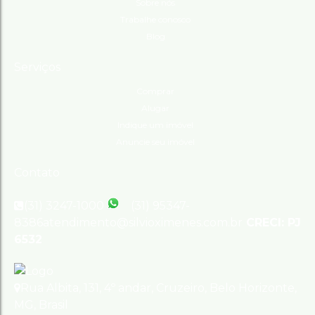
Sobre nós
Trabalhe conosco
Blog
Serviços
Comprar
Alugar
Indique um imóvel
Anuncie seu imóvel
Contato
(31) 3247-1000
(31) 95347-
8386
atendimento@silvioximenes.com.br
CRECI: PJ
6532
Rua Albita
,
131
,
4º andar
,
Cruzeiro
,
Belo Horizonte
,
MG
,
Brasil