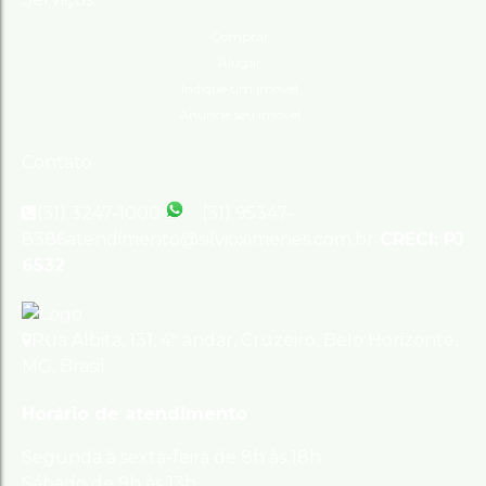
Comprar
Alugar
Indique um imóvel
Anuncie seu imóvel
Contato
(31) 3247-1000
(31) 95347-
8386
atendimento@silvioximenes.com.br
CRECI: PJ
6532
Rua Albita
,
131
,
4º andar
,
Cruzeiro
,
Belo Horizonte
,
MG
,
Brasil
Horário de atendimento
Segunda à sexta-feira de 8h às 18h
Sábado de 9h às 13h