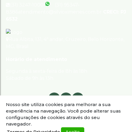
(31) 3247-1000
(31) 95347-
8386
atendimento@silvioximenes.com.br
CRECI: PJ
6532
Rua Albita
,
131
,
4º andar
,
Cruzeiro
,
Belo Horizonte
,
MG
,
Brasil
Horário de atendimento
Segunda à sexta-feira de 8h às 18h
Sábado de 9h às 13h
Nosso site utiliza cookies para melhorar a sua
experiência na navegação.
Você pode alterar suas
configurações de cookies através do seu
navegador.
Termos de Privacidade
Aceito