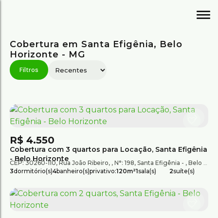
Cobertura em Santa Efigênia, Belo
Horizonte - MG
R$
4.550
Cobertura com 3 quartos para Locação, Santa Efigênia
- Belo Horizonte
CEP: 30260-110
,
Rua João Ribeiro
,
N°:
198
,
Santa Efigênia
,
Belo Horizonte
3
dormitório(s)
4
banheiro(s)
privativo:
120m²
1
sala(s)
2
suíte(s)