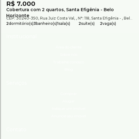
R$
7.000
Cobertura com 2 quartos, Santa Efigênia - Belo
Horizonte
CEP: 30240-350
,
Rua Juiz Costa Val
,
N°:
118
,
Santa Efigênia
,
Belo Horizonte
2
dormitório(s)
3
banheiro(s)
1
sala(s)
2
suíte(s)
2
vaga(s)
Institucional
Área do cliente
Sobre nós
Trabalhe conosco
Blog
Serviços
Comprar
Alugar
Indique um imóvel
Anuncie seu imóvel
Contato