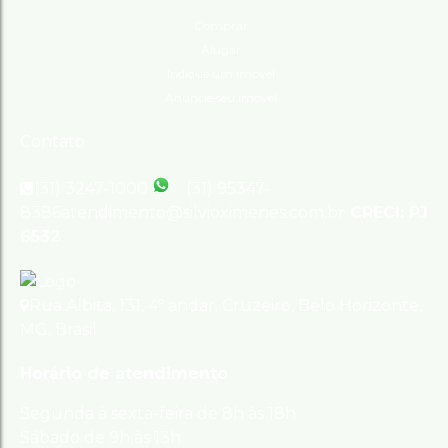
Comprar
Alugar
Indique um imóvel
Anuncie seu imóvel
Contato
(31) 3247-1000
(31) 95347-
8386
atendimento@silvioximenes.com.br
CRECI: PJ
6532
Rua Albita
,
131
,
4º andar
,
Cruzeiro
,
Belo Horizonte
,
MG
,
Brasil
Horário de atendimento
Segunda à sexta-feira de 8h às 18h
Sábado de 9h às 13h