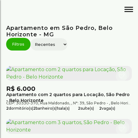
Apartamento em São Pedro, Belo
Horizonte - MG
R$
6.000
Apartamento com 2 quartos para Locação, São Pedro
- Belo Horizonte
CEP: 30330-370
,
Rua Maldonado
,
N°:
39
,
São Pedro
,
Belo Horizonte
2
dormitório(s)
2
banheiro(s)
1
sala(s)
2
suíte(s)
2
vaga(s)