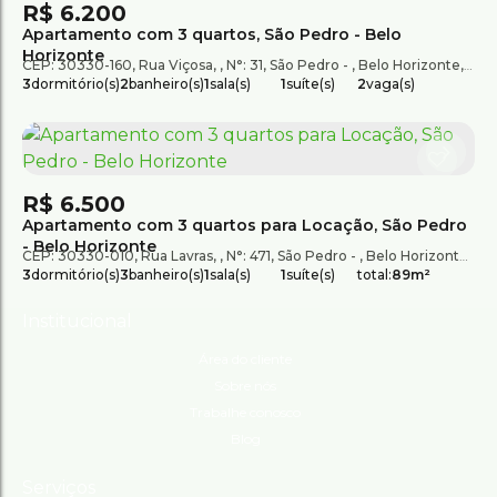
R$
6.200
Apartamento com 3 quartos, São Pedro - Belo
Horizonte
CEP: 30330-160
,
Rua Viçosa
,
N°:
31
,
São Pedro
,
Belo Horizonte
,
Mina
3
dormitório(s)
2
banheiro(s)
1
sala(s)
1
suíte(s)
2
vaga(s)
R$
6.500
Apartamento com 3 quartos para Locação, São Pedro
- Belo Horizonte
CEP: 30330-010
,
Rua Lavras
,
N°:
471
,
São Pedro
,
Belo Horizonte
,
Min
3
dormitório(s)
3
banheiro(s)
1
sala(s)
1
suíte(s)
total:
89m²
Institucional
Área do cliente
Sobre nós
Trabalhe conosco
Blog
Serviços