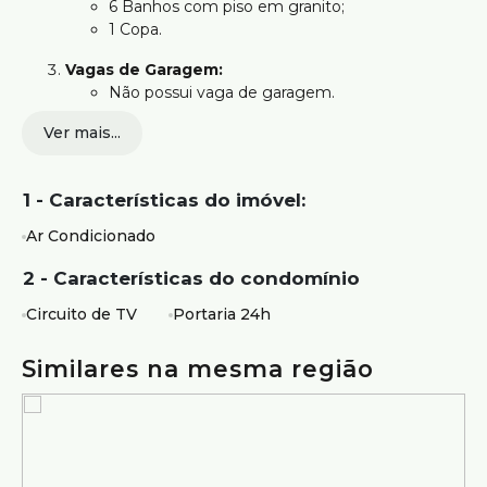
6 Banhos com piso em granito;
1 Copa.
Vagas de Garagem:
Não possui vaga de garagem.
Ver mais...
Estrutura da Casa:
Prédio revestido em granito;
Possui 24 pavimentos;
1 - Características do imóvel:
6 Elevadores;
Porteiro físico 24h.
Ar Condicionado
Localização:
2 - Características do condomínio
Fácil acesso a Avenida Afonso Pena e Avenida
Brasil.
Circuito de TV
Portaria 24h
Próximo a comércios como Bar e Restaurante
Bemdito, Farmácia popular e Drogaria
Similares na mesma região
MaxMed.
Os preços e informações poderão sofrer mudanças
sem aviso prévio. Por este motivo, solicitamos a
confirmação com nossos consultores.