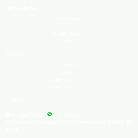
Institucional
Área do cliente
Sobre nós
Trabalhe conosco
Blog
Serviços
Comprar
Alugar
Indique um imóvel
Anuncie seu imóvel
Contato
(31) 3247-1000
(31) 95347-
8386
atendimento@silvioximenes.com.br
CRECI: PJ
6532