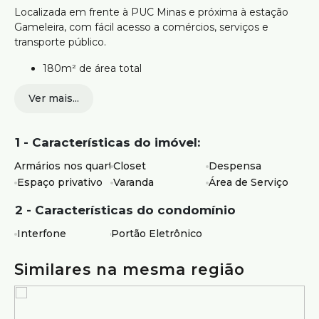
Localizada em frente à PUC Minas e próxima à estação
Gameleira, com fácil acesso a comércios, serviços e
transporte público.
180m² de área total
05 quartos, sendo 02 suítes
Ver mais...
Sala ampla para convivência
Cozinha funcional
Varanda
1 - Características do imóvel:
Área externa privativa
Área de serviço independente
Armários nos quartos
Closet
Despensa
01 vaga de garagem
Espaço privativo
Varanda
Área de Serviço
Ideal para quem busca uma cobertura espaçosa, com área
2 - Características do condomínio
externa e excelente localização próxima a universidade e
infraestrutura completa.
Interfone
Portão Eletrônico
Agende sua visita e venha conhecer este imóvel.
Similares na mesma região
Atendimento com segurança e credibilidade pela Silvio
Ximenes Imobiliária, referência em Belo Horizonte, com
mais de 75 anos de tradição no mercado.