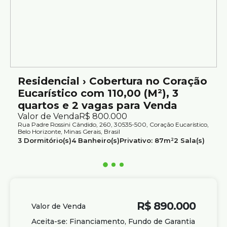
Residencial › Cobertura no Coração
Eucarístico com 110,00 (M²), 3
quartos e 2 vagas para Venda
Valor de Venda
R$
800.000
Rua Padre Rossini Cândido, 260, 30535-500, Coração Eucarístico,
Belo Horizonte, Minas Gerais, Brasil
3
Dormitório(s)
4
Banheiro(s)
Privativo:
87m²
2
Sala(s)
1
Suíte(s)
Total:
197m²
2
Vaga(s)
Útil:
110m²
R$
890.000
Valor de Venda
Aceita-se: Financiamento, Fundo de Garantia