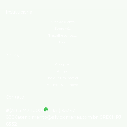
Institucional
Área do cliente
Sobre nós
Trabalhe conosco
Blog
Serviços
Comprar
Alugar
Indique um imóvel
Anuncie seu imóvel
Contato
(31) 3247-1000
(31) 95347-
8386
atendimento@silvioximenes.com.br
CRECI: PJ
6532