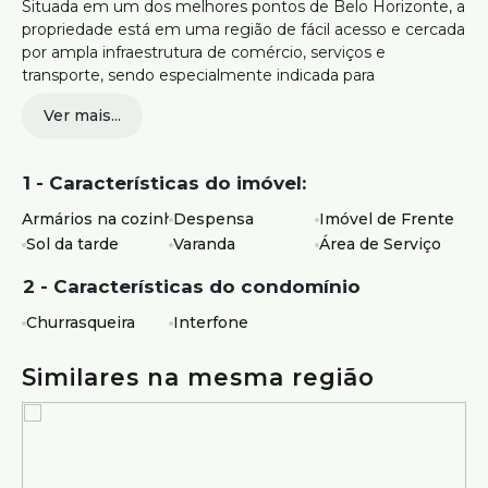
Situada em um dos melhores pontos de Belo Horizonte, a
propriedade está em uma região de fácil acesso e cercada
por ampla infraestrutura de comércio, serviços e
transporte, sendo especialmente indicada para
restaurantes e outros segmentos que buscam alta
Ver mais...
exposição.
400 m² de área construída
1 - Características do imóvel:
2 quartos, sendo 1 suíte
Armários na cozinha
Despensa
Imóvel de Frente
2 salas amplas
Sol da tarde
Varanda
Área de Serviço
6 banheiros, incluindo vestiário
2 - Características do condomínio
Churrasqueira
Área externa com churrasqueira e cascata
Interfone
Estrutura versátil para uso comercial ou residencial
Similares na mesma região
Proprietário flexível para adaptações no imóvel,
inclusive com possibilidade de demolição mediante
alinhamento prévio