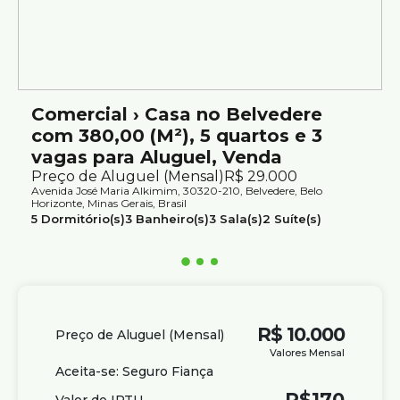
Possibilidade de locação conjunta com loja anexa de
aproximadamente 400 m²
Excelente opção para quem busca mobilidade,
flexibilidade e conveniência em uma localização
estratégica de Belo Horizonte.
Comercial › Casa no Belvedere
Agende sua visita ou entre em contato para mais
com 380,00 (M²), 5 quartos e 3
informações.
vagas para Aluguel, Venda
Atendimento com segurança e credibilidade pela Silvio
Preço de Aluguel (Mensal)
R$
29.000
Avenida José Maria Alkimim, 30320-210, Belvedere, Belo
Ximenes Imobiliária, referência em Belo Horizonte, com
Horizonte, Minas Gerais, Brasil
mais de 75 anos de tradição no mercado.
5
Dormitório(s)
3
Banheiro(s)
3
Sala(s)
2
Suíte(s)
3
Vaga(s)
Útil:
380m²
R$
10.000
Preço de Aluguel (Mensal)
Valores Mensal
Aceita-se: Seguro Fiança
R$
170
Valor do IPTU