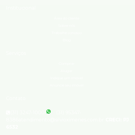
Institucional
Área do cliente
Sobre nós
Trabalhe conosco
Blog
Serviços
Comprar
Alugar
Indique um imóvel
Anuncie seu imóvel
Contato
(31) 3247-1000
(31) 95347-
8386
atendimento@silvioximenes.com.br
CRECI: PJ
6532