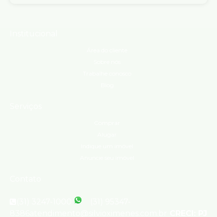
Institucional
Área do cliente
Sobre nós
Trabalhe conosco
Blog
Serviços
Comprar
Alugar
Indique um imóvel
Anuncie seu imóvel
Contato
(31) 3247-1000
(31) 95347-
8386
atendimento@silvioximenes.com.br
CRECI: PJ