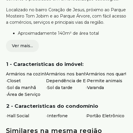
Localizado no bairro Coração de Jesus, próximo ao Parque
Mosteiro Tom Jobim e ao Parque Árvore, com fácil acesso
a comércios, serviços e principais vias da região.
Aproximadamente 140m² de área total
04 quartos com armários, sendo 01 suíte com closet
Ver mais...
Sala ampla para convivência
Cozinha funcional com armários
Varanda
1 - Características do imóvel:
Área de serviço independente
02 vagas de garagem cobertas e demarcadas
Armários na cozinha
Armários nos banheiros
Armários nos quartos
Closet
Dependência de Empregados
Permite animais
Ideal para quem busca um apartamento espaçoso, com
Sol da manhã
Sol da tarde
Varanda
elevador e boa localização, próximo a áreas verdes e
infraestrutura completa.
Área de Serviço
Agende sua visita e venha conhecer este imóvel.
2 - Características do condomínio
Hall Social
Interfone
Portão Eletrônico
Atendimento com segurança e credibilidade pela Silvio
Ximenes Imobiliária, referência em Belo Horizonte, com
mais de 75 anos de tradição no mercado.
Similares na mesma região