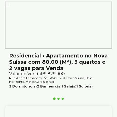
Ideal para quem busca um apartamento em uma
excelente localização no Nova Suíça.
Agende sua visita e venha conhecer este imóvel.
Atendimento com segurança e credibilidade pela Silvio
Ximenes Imobiliária, referência em Belo Horizonte, com
mais de 75 anos de tradição no mercado.
Residencial › Apartamento no Nova
Suíssa com 80,00 (M²), 3 quartos e
2 vagas para Venda
Valor de Venda
R$
829.900
Rua André Fernandes, 153, 30421-201, Nova Suíssa, Belo
Horizonte, Minas Gerais, Brasil
3
Dormitório(s)
2
Banheiro(s)
1
Sala(s)
1
Suíte(s)
2
Vaga(s)
Útil:
80m²