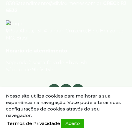
8386
atendimento@silvioximenes.com.br
CRECI: PJ
6532
Rua Albita
,
131
,
4º andar
,
Cruzeiro
,
Belo Horizonte
,
MG
,
Brasil
Horário de atendimento
Segunda à sexta-feira de 8h às 18h
Sábado de 9h às 13h
Nosso site utiliza cookies para melhorar a sua
experiência na navegação.
Você pode alterar suas
configurações de cookies através do seu
navegador.
Termos de Privacidade
Aceito