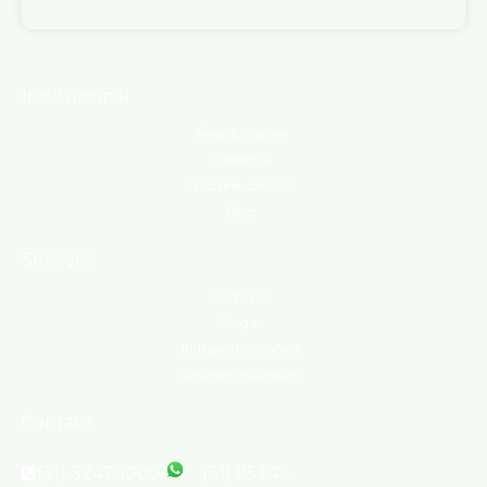
Institucional
Área do cliente
Sobre nós
Trabalhe conosco
Blog
Serviços
Comprar
Alugar
Indique um imóvel
Anuncie seu imóvel
Contato
(31) 3247-1000
(31) 95347-