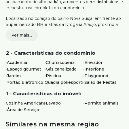
acabamento de alto padrão, ambientes bem distribuídos e
infraestrutura completa do condomínio.
Localizado no coração do bairro Nova Suíça, em frente ao
Supermercado BH e atrás da Drogaria Araújo, próximo à
Rua Gávea, Colégio Santa Maria, Paróquia São Jorge e
Ver mais...
ampla variedade de comércios e serviços que facilitam o
dia a dia.
2 - Características do condomínio
Sala ampla para dois ambientes
03 quartos com janelas venezianas, sendo 01 suíte
Academia
Churrasqueira
Elevador
Banheiro social
Espaço gourmet
Gás canalizado
Interfone
Lavabo
Jardim
Piscina
Playground
Cozinha americana
Portão Eletrônico
Quadra poliesportiva
Salão de Festas
Área de serviço independente
Acabamento em porcelanato e piso vinílico
1 - Características do imóvel:
Bancadas em granito
02 vagas de garagem
Cozinha Americana
Lavabo
Permite animais
Prédio com elevador, portão eletrônico, água e gás
Área de Serviço
individualizados, academia, quadra esportiva,
playground, espaço gourmet com churrasqueira,
Similares na mesma região
salão de festas e jardins