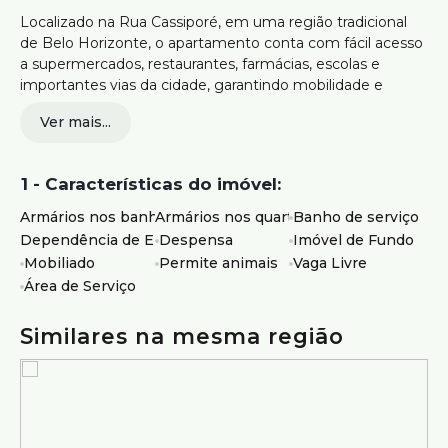
Localizado na Rua Cassiporé, em uma região tradicional
de Belo Horizonte, o apartamento conta com fácil acesso
a supermercados, restaurantes, farmácias, escolas e
importantes vias da cidade, garantindo mobilidade e
conveniência para a rotina.
Ver mais...
Apartamento totalmente mobiliado
2 quartos com armários
1 - Características do imóvel:
Sala confortável para dois ambientes
Cozinha equipada e funcional
Armários nos banheiros
Armários nos quartos
Banho de serviço
Banheiro social
Dependência de Empregados
Despensa
Imóvel de Fundo
Área de serviço
Mobiliado
Permite animais
Vaga Livre
2 vagas de garagem
Área de Serviço
Ambientes prontos para morar
Ideal para quem busca praticidade no dia a dia, com a
Similares na mesma região
comodidade de um imóvel mobiliado em uma localização
estratégica.
Agende sua visita ou entre em contato para mais
informações.