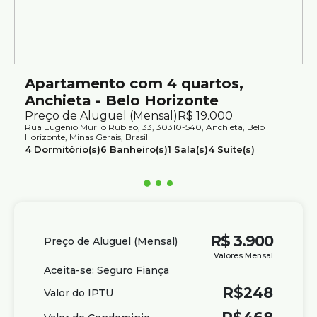
Atendimento com segurança e credibilidade pela Silvio
Ximenes Imobiliária, referência em Belo Horizonte, com
mais de 75 anos de tradição no mercado.
Apartamento com 4 quartos,
Anchieta - Belo Horizonte
Preço de Aluguel (Mensal)
R$
19.000
Rua Eugênio Murilo Rubião, 33, 30310-540, Anchieta, Belo
Horizonte, Minas Gerais, Brasil
4
Dormitório(s)
6
Banheiro(s)
1
Sala(s)
4
Suíte(s)
5
Vaga(s)
Útil:
492m²
R$
3.900
Preço de Aluguel (Mensal)
Valores Mensal
Aceita-se: Seguro Fiança
R$
248
Valor do IPTU