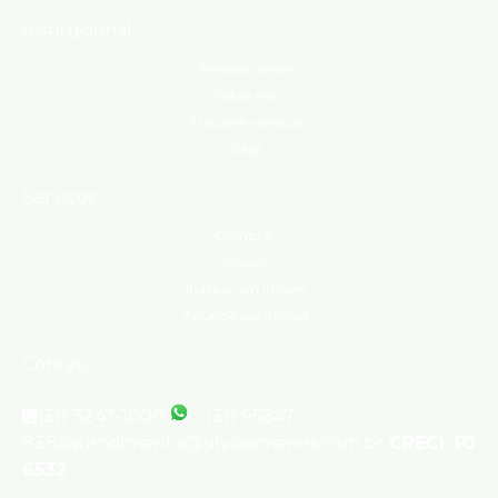
Institucional
Área do cliente
Sobre nós
Trabalhe conosco
Blog
Serviços
Comprar
Alugar
Indique um imóvel
Anuncie seu imóvel
Contato
(31) 3247-1000
(31) 95347-
8386
atendimento@silvioximenes.com.br
CRECI: PJ
6532